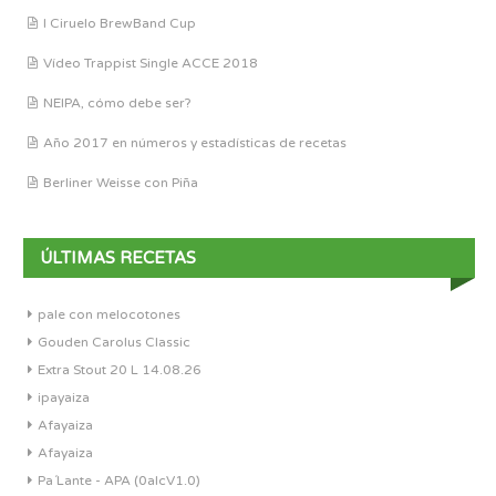
I Ciruelo BrewBand Cup
Vídeo Trappist Single ACCE 2018
NEIPA, cómo debe ser?
Año 2017 en números y estadísticas de recetas
Berliner Weisse con Piña
ÚLTIMAS RECETAS
pale con melocotones
Gouden Carolus Classic
Extra Stout 20 L 14.08.26
ipayaiza
Afayaiza
Afayaiza
Pa´Lante - APA (0alcV1.0)