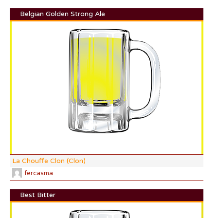
Belgian Golden Strong Ale
DI:
DF:
IBU
AB
CO
La Chouffe Clon (Clon)
fercasma
Best Bitter
DI: