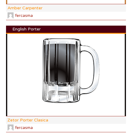
Amber Carpenter
fercasma
English Porter
DI:
DF:
IBU
AB
CO
Zetor Porter Clasica
fercasma