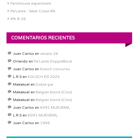
Farmhouse experiment
Pa'Lante - West Coast IPA
IPA 8-26
COMENTARIOS RECIENTES
Juan Carlos
en
verano 26
Orlando
en
Pa’Lante DoppelBock
Juan Carlos
en
Kolsch concurso
L.R.S
en
KOLSCH EG 2025
Makakuel
en
Doble ipa
Makakuel
en
Belgian blond (Clon)
Makakuel
en
Belgian blond (Clon)
Juan Carlos
en
6091 MUEVEMIL
L.R.S
en
6091 MUEVEMIL
Juan Carlos
en
1906