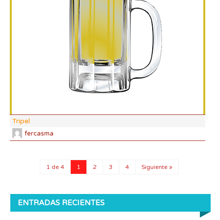
DF:
IBU
AB
CO
Tripel
fercasma
1 de 4
1
2
3
4
Siguiente »
ENTRADAS RECIENTES