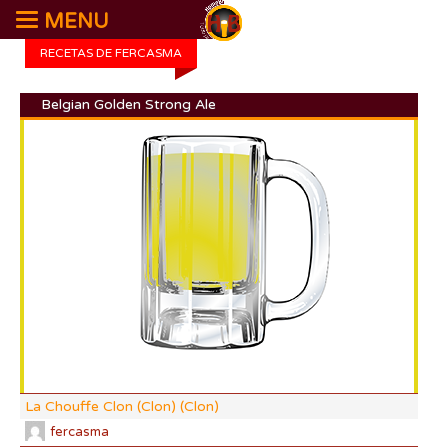
MENU
RECETAS DE FERCASMA
Belgian Golden Strong Ale
DI:
DF:
IBU
AB
CO
La Chouffe Clon (Clon) (Clon)
fercasma