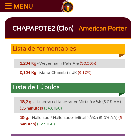
MENU
CHAPAPOTE2 (Clon)
| American Porter
Lista de fermentables
1,234 Kg
- Weyermann Pale Ale
(90.90%)
0,124 Kg
- Malta Chocolate UK
(9.10%)
Lista de Lúpulos
18,2 g.
- Hallertau / Hallertauer MittelfrÃ¼h
(5.0% AA)
(15 minutos)
(34.6 IBU)
15 g.
- Hallertau / Hallertauer MittelfrÃ¼h
(5.0% AA)
(5
minutos)
(22.5 IBU)