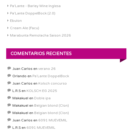
Pa'Lante - Barley Wine Inglesa
Pa’Lante DoppelBock (2.0)
Ebulon
Cream Ale (Facu)
Marabunta Remolacha Saison 2026
COMENTARIOS RECIENTES
Juan Carlos
en
verano 26
Orlando
en
Pa’Lante DoppelBock
Juan Carlos
en
Kolsch concurso
L.R.S
en
KOLSCH EG 2025
Makakuel
en
Doble ipa
Makakuel
en
Belgian blond (Clon)
Makakuel
en
Belgian blond (Clon)
Juan Carlos
en
6091 MUEVEMIL
L.R.S
en
6091 MUEVEMIL