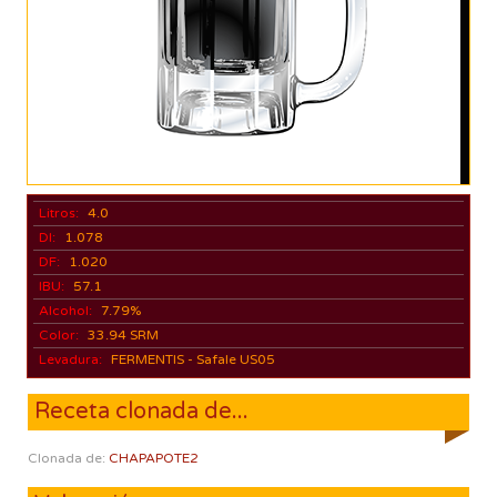
Litros:
4.0
DI:
1.078
DF:
1.020
IBU:
57.1
Alcohol:
7.79%
Color:
33.94 SRM
Levadura:
FERMENTIS - Safale US05
Receta clonada de...
Clonada de:
CHAPAPOTE2