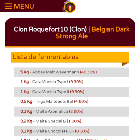
MENU
Clon Roquefort10 (Clon)
| Belgian Dark
Strong Ale
Lista de fermentables
5 Kg
- Abbey Malt Weyermann
(46.30%)
1 Kg
- CaraMunich Type I
(9.30%)
1 Kg
- CaraMunich Type II
(9.30%)
0,5 Kg
- Trigo Malteado, Bel
(4.60%)
0,3 Kg
- Malta Aromática
(2.80%)
0,2 Kg
- Malta Special B
(1.90%)
0,1 Kg
- Malta Chocolate UK
(0.90%)