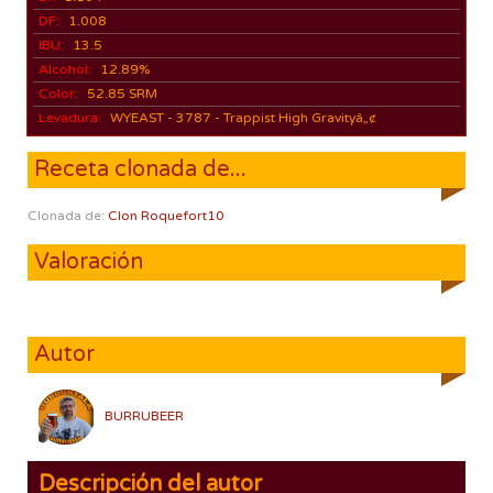
DF:
1.008
IBU:
13.5
Alcohol:
12.89%
Color:
52.85 SRM
Levadura:
WYEAST - 3787 - Trappist High Gravityâ„¢
Receta clonada de...
Clonada de:
Clon Roquefort10
Valoración
Autor
BURRUBEER
Descripción del autor