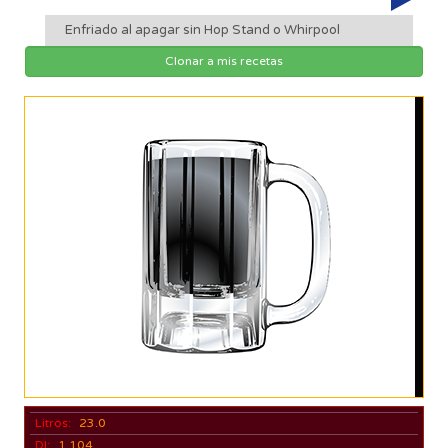
Enfriado al apagar sin Hop Stand o Whirpool
Clonar a mis recetas
Litros:
23.0
DI:
1.104