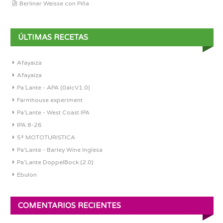
Berliner Weisse con Piña
ÚLTIMAS RECETAS
Afayaiza
Afayaiza
Pa´Lante - APA (0alcV1.0)
Farmhouse experiment
Pa'Lante - West Coast IPA
IPA 8-26
5ª MOTOTURISTICA
Pa'Lante - Barley Wine Inglesa
Pa’Lante DoppelBock (2.0)
Ebulon
COMENTARIOS RECIENTES