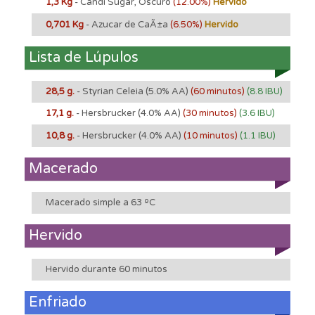
1,3 Kg
- Candi Sugar, Oscuro
(12.00%)
Hervido
0,701 Kg
- Azucar de CaÃ±a
(6.50%)
Hervido
Lista de Lúpulos
28,5 g.
- Styrian Celeia
(5.0% AA)
(60 minutos)
(8.8 IBU)
17,1 g.
- Hersbrucker
(4.0% AA)
(30 minutos)
(3.6 IBU)
10,8 g.
- Hersbrucker
(4.0% AA)
(10 minutos)
(1.1 IBU)
Macerado
Macerado simple a 63 ºC
Hervido
Hervido durante 60 minutos
Enfriado