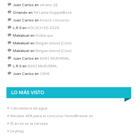
Juan Carlos
en
verano 26
Orlando
en
Pa’Lante DoppelBock
Juan Carlos
en
Kolsch concurso
L.R.S
en
KOLSCH EG 2025
Makakuel
en
Doble ipa
Makakuel
en
Belgian blond (Clon)
Makakuel
en
Belgian blond (Clon)
Juan Carlos
en
6091 MUEVEMIL
L.R.S
en
6091 MUEVEMIL
Juan Carlos
en
1906
LO MÁS VISTO
Calculadora de agua
Recetas APA para el concurso HomeBrewer.es
El arroz en la cerveza
DryHop