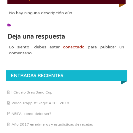
No hay ninguna descripción aún
Deja una respuesta
Lo siento, debes estar
conectado
para publicar un
comentario.
ENTRADAS RECIENTES
I Ciruelo BrewBand Cup
Vídeo Trappist Single ACCE 2018
NEIPA, cómo debe ser?
Año 2017 en números y estadísticas de recetas