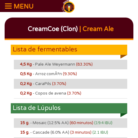
MENU
CreamCoe (Clon)
| Cream Ale
Lista de fermentables
4,5 Kg
- Pale Ale Weyermann
(83.30%)
0,5 Kg
- Arroz comÃºn
(9.30%)
0,2 Kg
- CaraPils
(3.70%)
0,2 Kg
- Copos de avena
(3.70%)
Lista de Lúpulos
15 g.
- Mosaic
(12.5% AA)
(60 minutos)
(19.4 IBU)
15 g.
- Cascade
(6.0% AA)
(3 minutos)
(2.1 IBU)