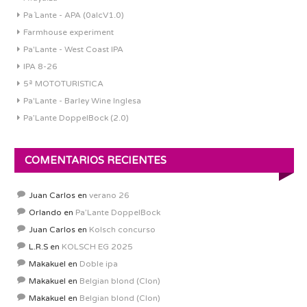
Pa´Lante - APA (0alcV1.0)
Farmhouse experiment
Pa'Lante - West Coast IPA
IPA 8-26
5ª MOTOTURISTICA
Pa'Lante - Barley Wine Inglesa
Pa’Lante DoppelBock (2.0)
COMENTARIOS RECIENTES
Juan Carlos
en
verano 26
Orlando
en
Pa’Lante DoppelBock
Juan Carlos
en
Kolsch concurso
L.R.S
en
KOLSCH EG 2025
Makakuel
en
Doble ipa
Makakuel
en
Belgian blond (Clon)
Makakuel
en
Belgian blond (Clon)