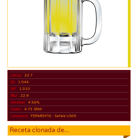
Litros:
22.7
DI:
1.044
DF:
1.010
IBU:
22.9
Alcohol:
4.56%
Color:
4.73 SRM
Levadura:
FERMENTIS - Safale US05
Receta clonada de...