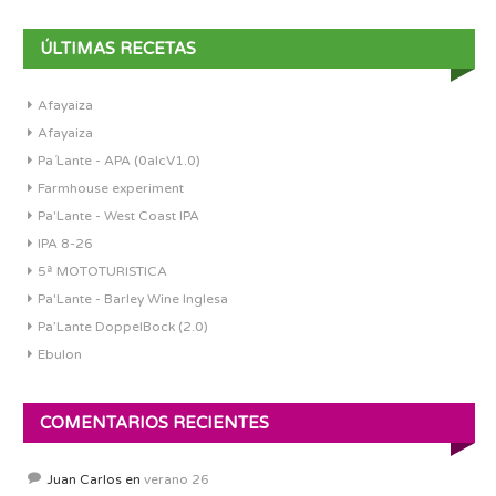
ÚLTIMAS RECETAS
Afayaiza
Afayaiza
Pa´Lante - APA (0alcV1.0)
Farmhouse experiment
Pa'Lante - West Coast IPA
IPA 8-26
5ª MOTOTURISTICA
Pa'Lante - Barley Wine Inglesa
Pa’Lante DoppelBock (2.0)
Ebulon
COMENTARIOS RECIENTES
Juan Carlos
en
verano 26