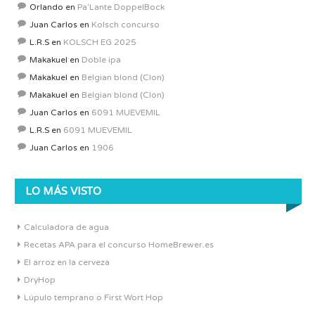
Orlando
en
Pa’Lante DoppelBock
Juan Carlos
en
Kolsch concurso
L.R.S
en
KOLSCH EG 2025
Makakuel
en
Doble ipa
Makakuel
en
Belgian blond (Clon)
Makakuel
en
Belgian blond (Clon)
Juan Carlos
en
6091 MUEVEMIL
L.R.S
en
6091 MUEVEMIL
Juan Carlos
en
1906
LO MÁS VISTO
Calculadora de agua
Recetas APA para el concurso HomeBrewer.es
El arroz en la cerveza
DryHop
Lúpulo temprano o First Wort Hop