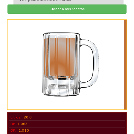
Clonar a mis recetas
Litros:
20.0
DI:
1.063
DF:
1.010