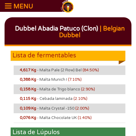
MENU
Dubbel Abadia Patuco (Clon)
| Belgian
Dubbel
Lista de fermentables
4,617 Kg
- Malta Pale (2 Row) Bel
(84.50%)
0,388 Kg
- Malta Munich I
(7.10%)
0,158 Kg
- Malta de Trigo blanco
(2.90%)
0,115 Kg
- Cebada laminada
(2.10%)
0,109 Kg
- Malta Crystal -150
(2.00%)
0,076 Kg
- Malta Chocolate UK
(1.40%)
Lista de Lúpulos