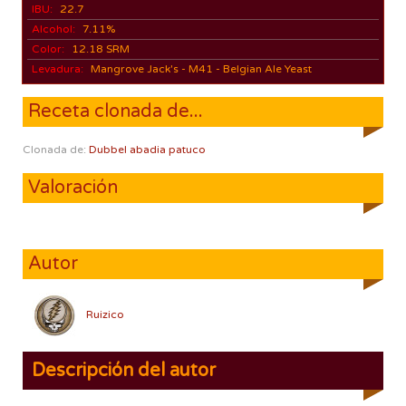
IBU:
22.7
Alcohol:
7.11%
Color:
12.18 SRM
Levadura:
Mangrove Jack's - M41 - Belgian Ale Yeast
Receta clonada de...
Clonada de:
Dubbel abadia patuco
Valoración
Autor
Ruizico
Descripción del autor