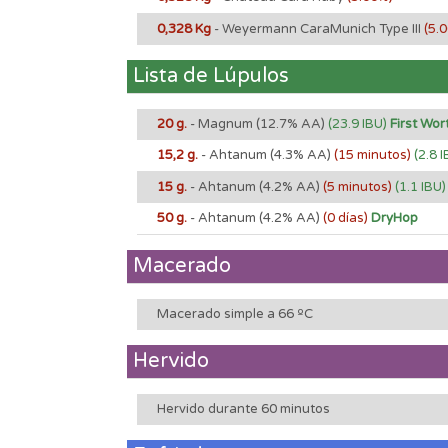
0,328 Kg
- Weyermann CaraMunich Type III
(5.
Lista de Lúpulos
20 g.
- Magnum
(12.7% AA)
(23.9 IBU)
First Wor
15,2 g.
- Ahtanum
(4.3% AA)
(15 minutos)
(2.8 I
15 g.
- Ahtanum
(4.2% AA)
(5 minutos)
(1.1 IBU)
50 g.
- Ahtanum
(4.2% AA)
(0 días)
DryHop
Macerado
Macerado simple a 66 ºC
Hervido
Hervido durante 60 minutos