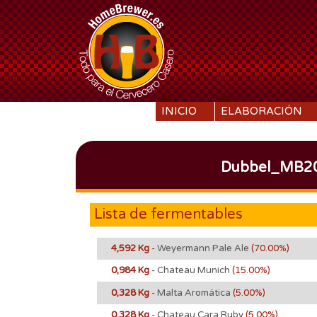
SKIP TO CONTENT
INICIO
ELABORACIÓN
Dubbel_MB20
Lista de fermentables
4,592 Kg
- Weyermann Pale Ale
(70.00%)
0,984 Kg
- Chateau Munich
(15.00%)
0,328 Kg
- Malta Aromática
(5.00%)
0,328 Kg
- Chateau Cara Ruby
(5.00%)