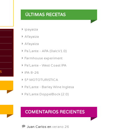
ÚLTIMAS RECETAS
ipayaiza
Afayaiza
Afayaiza
Pa´Lante - APA (0alcV1.0)
Farmhouse experiment
Pa'Lante - West Coast IPA
05
IPA 8-26
5ª MOTOTURISTICA
Pa'Lante - Barley Wine Inglesa
Pa’Lante DoppelBock (2.0)
COMENTARIOS RECIENTES
Juan Carlos
en
verano 26