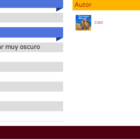
Autor
CGO
r muy oscuro