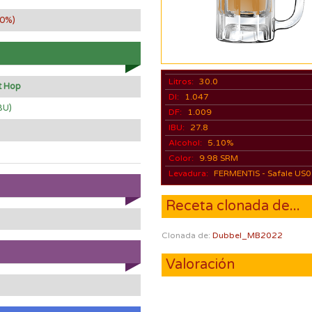
00%)
Litros:
30.0
t Hop
DI:
1.047
BU)
DF:
1.009
IBU:
27.8
Alcohol:
5.10%
Color:
9.98 SRM
Levadura:
FERMENTIS - Safale US
Receta clonada de...
Clonada de:
Dubbel_MB2022
Valoración