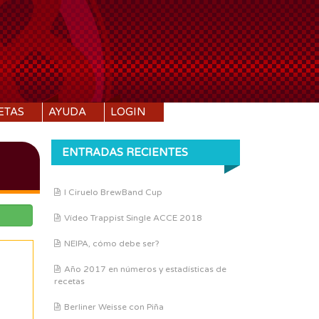
ETAS
AYUDA
LOGIN
ENTRADAS RECIENTES
I Ciruelo BrewBand Cup
Vídeo Trappist Single ACCE 2018
NEIPA, cómo debe ser?
Año 2017 en números y estadísticas de
recetas
Berliner Weisse con Piña