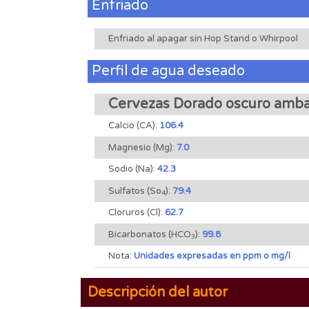
Enfriado
Enfriado al apagar sin Hop Stand o Whirpool
Perfil de agua deseado
Cervezas Dorado oscuro amba
Calcio (CA):
106.4
Magnesio (Mg):
7.0
Sodio (Na):
42.3
Sulfatos (So
):
79.4
4
Cloruros (Cl):
62.7
Bicarbonatos (HCO
):
99.8
3
Nota:
Unidades expresadas en ppm o mg/l
Descripción del autor