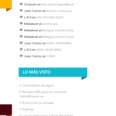
Orlando
en
Pa’Lante DoppelBock
Juan Carlos
en
Kolsch concurso
L.R.S
en
KOLSCH EG 2025
Makakuel
en
Doble ipa
Makakuel
en
Belgian blond (Clon)
Makakuel
en
Belgian blond (Clon)
Juan Carlos
en
6091 MUEVEMIL
L.R.S
en
6091 MUEVEMIL
Juan Carlos
en
1906
LO MÁS VISTO
Calculadora de agua
Recetas APA para el concurso
HomeBrewer.es
El arroz en la cerveza
DryHop
Lúpulo temprano o First Wort Hop