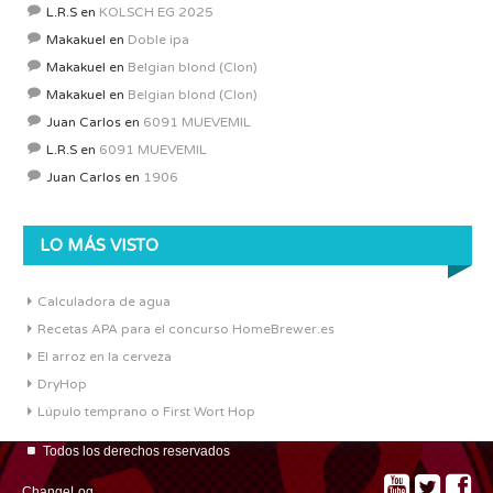
L.R.S
en
KOLSCH EG 2025
Makakuel
en
Doble ipa
Makakuel
en
Belgian blond (Clon)
Makakuel
en
Belgian blond (Clon)
Juan Carlos
en
6091 MUEVEMIL
L.R.S
en
6091 MUEVEMIL
Juan Carlos
en
1906
LO MÁS VISTO
Calculadora de agua
Recetas APA para el concurso HomeBrewer.es
El arroz en la cerveza
DryHop
Lúpulo temprano o First Wort Hop
Todos los derechos reservados
ChangeLog