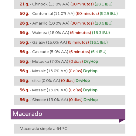
21 g.
- Chinook
(13.0% AA)
(90 minutos)
(28.1 IBU)
50 g.
- Centennial
(11.0% AA)
(60 minutos)
(52.9 IBU)
28 g.
- Amarillo
(10.0% AA)
(30 minutos)
(20.6 IBU)
56 g.
- Waimea
(18.0% AA)
(5 minutos)
(19.3 IBU)
56 g.
- Galaxy
(15.0% AA)
(5 minutos)
(16.1 IBU)
56 g.
- Cascade
(5.0% AA)
(5 minutos)
(5.4 IBU)
56 g.
- Motueka
(7.0% AA)
(0 días)
DryHop
56 g.
- Mosaic
(13.0% AA)
(0 días)
DryHop
56 g.
- citra
(0.0% AA)
(0 días)
DryHop
56 g.
- Mosaic
(13.0% AA)
(0 días)
DryHop
56 g.
- Simcoe
(13.0% AA)
(0 días)
DryHop
Macerado
Macerado simple a 64 ºC