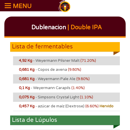
MENU
Dublenacion
| Double IPA
Lista de fermentables
4,92 Kg
- Weyermann Pilsner Malt
(71.20%)
0,681 Kg
- Copos de avena
(9.80%)
0,681 Kg
- Weyermann Pale Ale
(9.80%)
0,1 Kg
- Weyermann Carapils
(1.40%)
0,075 Kg
- Simpsons Crystal Light
(1.10%)
0,457 Kg
- azúcar de maíz (Dextrose)
(6.60%)
Hervido
Lista de Lúpulos