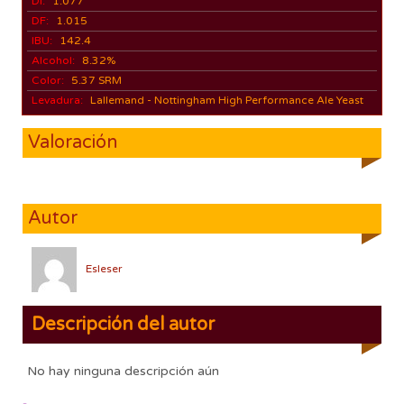
DI:
1.077
DF:
1.015
IBU:
142.4
Alcohol:
8.32%
Color:
5.37 SRM
Levadura:
Lallemand - Nottingham High Performance Ale Yeast
Valoración
Autor
Esleser
Descripción del autor
No hay ninguna descripción aún