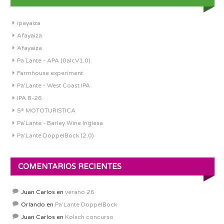
ipayaiza
Afayaiza
Afayaiza
Pa´Lante - APA (0alcV1.0)
Farmhouse experiment
Pa'Lante - West Coast IPA
IPA 8-26
5ª MOTOTURISTICA
Pa'Lante - Barley Wine Inglesa
Pa’Lante DoppelBock (2.0)
COMENTARIOS RECIENTES
Juan Carlos
en
verano 26
Orlando
en
Pa’Lante DoppelBock
Juan Carlos
en
Kolsch concurso