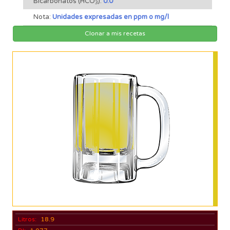
Bicarbonatos (HCO
):
0.0
3
Nota:
Unidades expresadas en ppm o mg/l
Clonar a mis recetas
Litros:
18.9