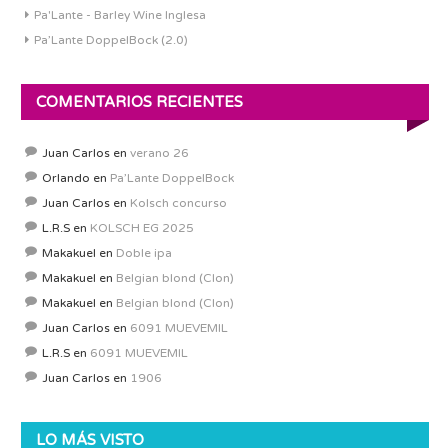
Pa'Lante - Barley Wine Inglesa
Pa’Lante DoppelBock (2.0)
COMENTARIOS RECIENTES
Juan Carlos
en
verano 26
Orlando
en
Pa’Lante DoppelBock
Juan Carlos
en
Kolsch concurso
L.R.S
en
KOLSCH EG 2025
Makakuel
en
Doble ipa
Makakuel
en
Belgian blond (Clon)
Makakuel
en
Belgian blond (Clon)
Juan Carlos
en
6091 MUEVEMIL
L.R.S
en
6091 MUEVEMIL
Juan Carlos
en
1906
LO MÁS VISTO