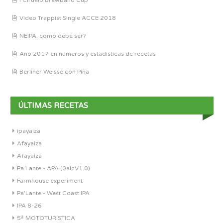
I Ciruelo BrewBand Cup
Vídeo Trappist Single ACCE 2018
NEIPA, cómo debe ser?
Año 2017 en números y estadísticas de recetas
Berliner Weisse con Piña
ÚLTIMAS RECETAS
ipayaiza
Afayaiza
Afayaiza
Pa´Lante - APA (0alcV1.0)
Farmhouse experiment
Pa'Lante - West Coast IPA
IPA 8-26
5ª MOTOTURISTICA