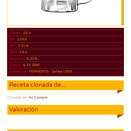
Litros:
23.0
DI:
1.053
DF:
1.014
IBU:
19.2
Alcohol:
5.23%
Color:
6.16 SRM
Levadura:
FERMENTIS - Safale US05
Receta clonada de...
Clonada de:
Ac Camper
Valoración