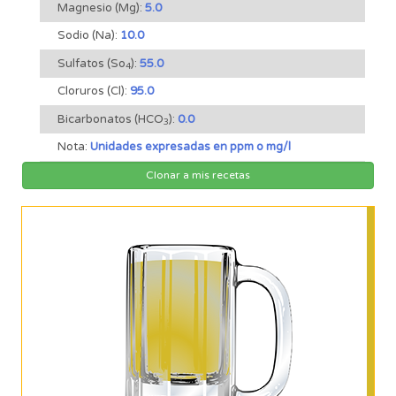
Magnesio (Mg):
5.0
Sodio (Na):
10.0
Sulfatos (So
):
55.0
4
Cloruros (Cl):
95.0
Bicarbonatos (HCO
):
0.0
3
Nota:
Unidades expresadas en ppm o mg/l
Clonar a mis recetas