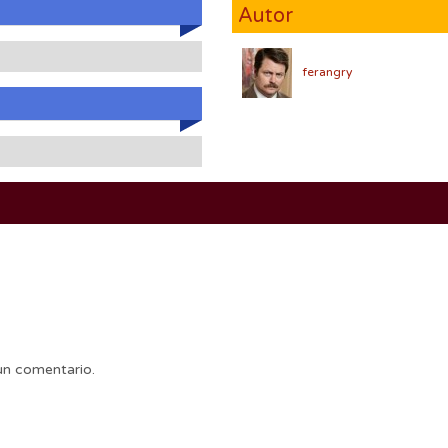
Autor
ferangry
un comentario.