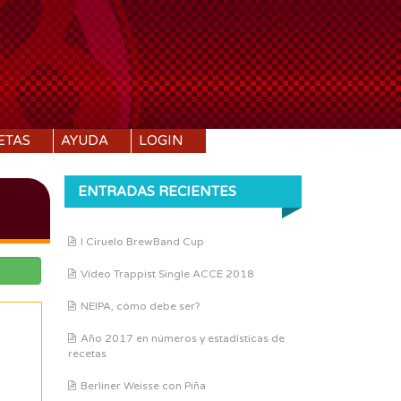
ETAS
AYUDA
LOGIN
ENTRADAS RECIENTES
I Ciruelo BrewBand Cup
Vídeo Trappist Single ACCE 2018
NEIPA, cómo debe ser?
Año 2017 en números y estadísticas de
recetas
Berliner Weisse con Piña