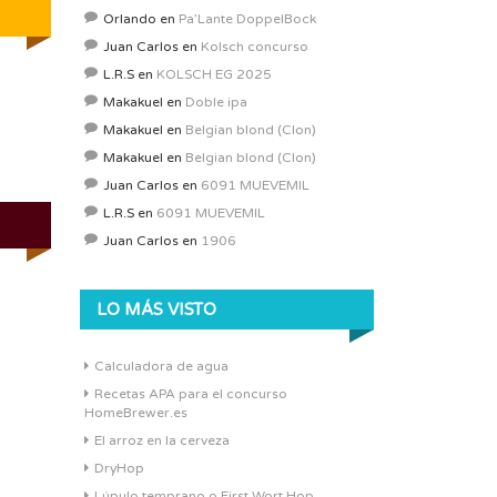
Orlando
en
Pa’Lante DoppelBock
Juan Carlos
en
Kolsch concurso
L.R.S
en
KOLSCH EG 2025
Makakuel
en
Doble ipa
Makakuel
en
Belgian blond (Clon)
Makakuel
en
Belgian blond (Clon)
Juan Carlos
en
6091 MUEVEMIL
L.R.S
en
6091 MUEVEMIL
Juan Carlos
en
1906
LO MÁS VISTO
Calculadora de agua
Recetas APA para el concurso
HomeBrewer.es
El arroz en la cerveza
DryHop
Lúpulo temprano o First Wort Hop