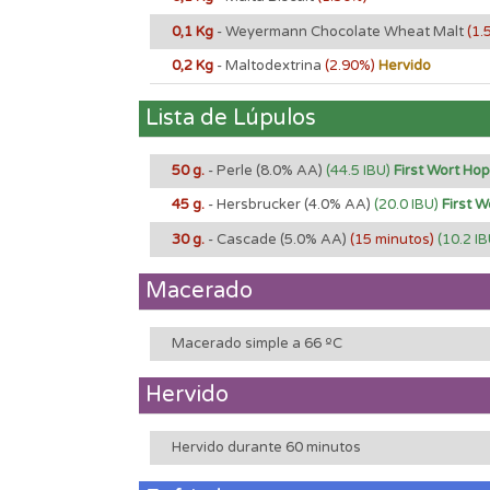
0,1 Kg
- Weyermann Chocolate Wheat Malt
(1.
0,2 Kg
- Maltodextrina
(2.90%)
Hervido
Lista de Lúpulos
50 g.
- Perle
(8.0% AA)
(44.5 IBU)
First Wort Hop
45 g.
- Hersbrucker
(4.0% AA)
(20.0 IBU)
First W
30 g.
- Cascade
(5.0% AA)
(15 minutos)
(10.2 IB
Macerado
Macerado simple a 66 ºC
Hervido
Hervido durante 60 minutos