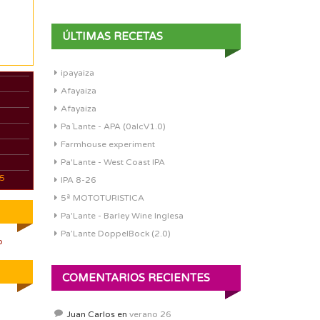
ÚLTIMAS RECETAS
ipayaiza
Afayaiza
Afayaiza
Pa´Lante - APA (0alcV1.0)
Farmhouse experiment
Pa'Lante - West Coast IPA
05
IPA 8-26
5ª MOTOTURISTICA
Pa'Lante - Barley Wine Inglesa
Pa’Lante DoppelBock (2.0)
o
COMENTARIOS RECIENTES
Juan Carlos
en
verano 26