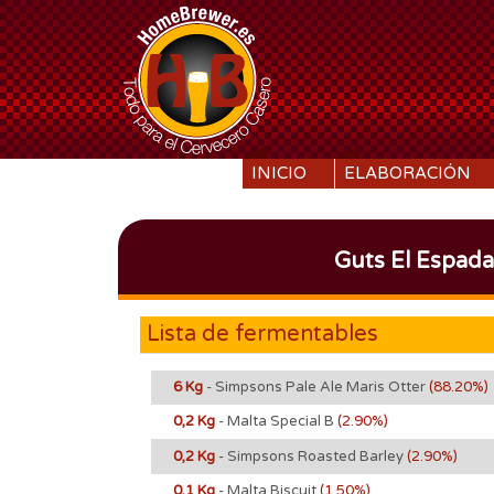
SKIP TO CONTENT
INICIO
ELABORACIÓN
Guts El Espada
Lista de fermentables
6 Kg
- Simpsons Pale Ale Maris Otter
(88.20%)
0,2 Kg
- Malta Special B
(2.90%)
0,2 Kg
- Simpsons Roasted Barley
(2.90%)
0,1 Kg
- Malta Biscuit
(1.50%)