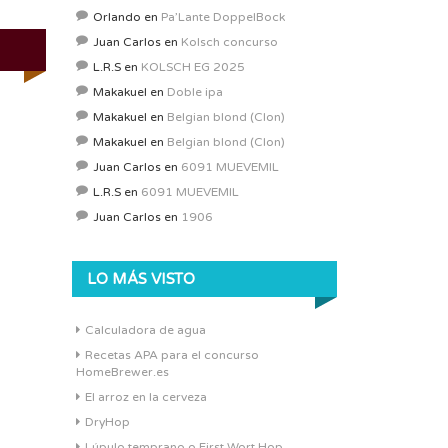
Orlando
en
Pa’Lante DoppelBock
Juan Carlos
en
Kolsch concurso
L.R.S
en
KOLSCH EG 2025
Makakuel
en
Doble ipa
Makakuel
en
Belgian blond (Clon)
Makakuel
en
Belgian blond (Clon)
Juan Carlos
en
6091 MUEVEMIL
L.R.S
en
6091 MUEVEMIL
Juan Carlos
en
1906
LO MÁS VISTO
Calculadora de agua
Recetas APA para el concurso
HomeBrewer.es
El arroz en la cerveza
DryHop
Lúpulo temprano o First Wort Hop