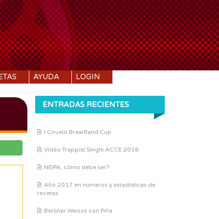
ETAS
AYUDA
LOGIN
ENTRADAS RECIENTES
I Ciruelo BrewBand Cup
Vídeo Trappist Single ACCE 2018
NEIPA, cómo debe ser?
Año 2017 en números y estadísticas de
recetas
Berliner Weisse con Piña