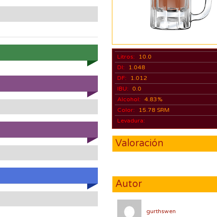
Litros:
10.0
DI:
1.048
DF:
1.012
IBU:
0.0
Alcohol:
4.83%
Color:
15.78 SRM
Levadura:
Valoración
Autor
gurthswen