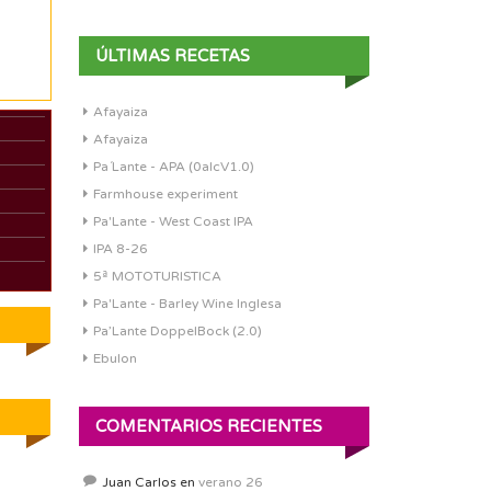
ÚLTIMAS RECETAS
Afayaiza
Afayaiza
Pa´Lante - APA (0alcV1.0)
Farmhouse experiment
Pa'Lante - West Coast IPA
IPA 8-26
5ª MOTOTURISTICA
Pa'Lante - Barley Wine Inglesa
Pa’Lante DoppelBock (2.0)
Ebulon
COMENTARIOS RECIENTES
Juan Carlos
en
verano 26