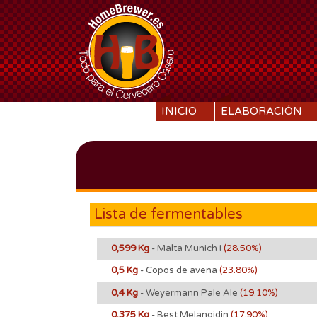
SKIP TO CONTENT
INICIO
ELABORACIÓN
Lista de fermentables
0,599 Kg
- Malta Munich I
(28.50%)
0,5 Kg
- Copos de avena
(23.80%)
0,4 Kg
- Weyermann Pale Ale
(19.10%)
0,375 Kg
- Best Melanoidin
(17.90%)