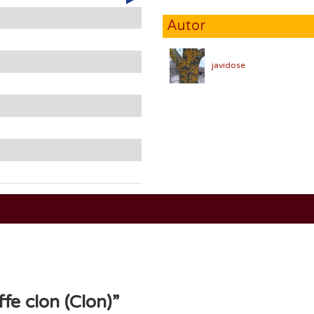
Autor
javidose
fe clon (Clon)
”