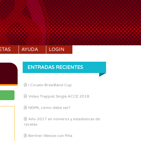
ETAS
AYUDA
LOGIN
ENTRADAS RECIENTES
I Ciruelo BrewBand Cup
Vídeo Trappist Single ACCE 2018
NEIPA, cómo debe ser?
Año 2017 en números y estadísticas de
recetas
Berliner Weisse con Piña