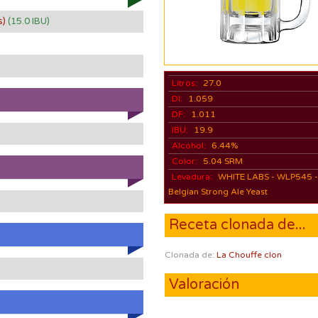
s)
(15.0 IBU)
Litros:
27.0
DI:
1.059
DF:
1.011
IBU:
19.9
Alcohol:
6.44%
Color:
5.04 SRM
Levadura:
WHITE LABS - WLP545 
Belgian Strong Ale Yeast
Receta clonada de...
Clonada de:
La Chouffe clon
Valoración