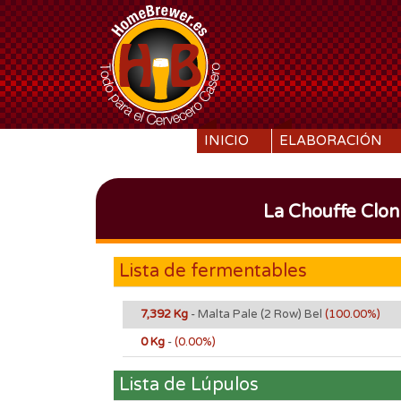
SKIP TO CONTENT
INICIO
ELABORACIÓN
La Chouffe Clon 
Lista de fermentables
7,392 Kg
- Malta Pale (2 Row) Bel
(100.00%)
0 Kg
-
(0.00%)
Lista de Lúpulos