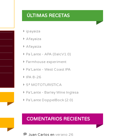
ÚLTIMAS RECETAS
ipayaiza
Afayaiza
Afayaiza
Pa´Lante - APA (0alcV1.0)
Farmhouse experiment
Pa'Lante - West Coast IPA
-
IPA 8-26
5ª MOTOTURISTICA
Pa'Lante - Barley Wine Inglesa
Pa’Lante DoppelBock (2.0)
COMENTARIOS RECIENTES
Juan Carlos
en
verano 26