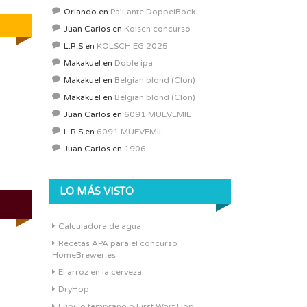
Orlando
en
Pa’Lante DoppelBock
Juan Carlos
en
Kolsch concurso
L.R.S
en
KOLSCH EG 2025
Makakuel
en
Doble ipa
Makakuel
en
Belgian blond (Clon)
Makakuel
en
Belgian blond (Clon)
Juan Carlos
en
6091 MUEVEMIL
L.R.S
en
6091 MUEVEMIL
Juan Carlos
en
1906
LO MÁS VISTO
Calculadora de agua
Recetas APA para el concurso
HomeBrewer.es
El arroz en la cerveza
DryHop
Lúpulo temprano o First Wort Hop