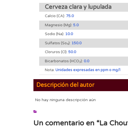
Cerveza clara y lupulada
Calcio (CA):
75.0
Magnesio (Mg):
5.0
Sodio (Na):
10.0
Sulfatos (So
):
150.0
4
Cloruros (Cl):
50.0
Bicarbonatos (HCO
):
0.0
3
Nota:
Unidades expresadas en ppm o mg/l
Descripción del autor
No hay ninguna descripción aún
Un comentario en “
La Chouf