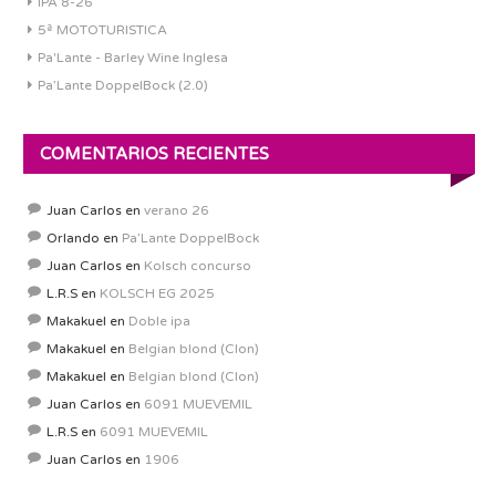
IPA 8-26
5ª MOTOTURISTICA
Pa'Lante - Barley Wine Inglesa
Pa’Lante DoppelBock (2.0)
COMENTARIOS RECIENTES
Juan Carlos
en
verano 26
Orlando
en
Pa’Lante DoppelBock
Juan Carlos
en
Kolsch concurso
L.R.S
en
KOLSCH EG 2025
Makakuel
en
Doble ipa
Makakuel
en
Belgian blond (Clon)
Makakuel
en
Belgian blond (Clon)
Juan Carlos
en
6091 MUEVEMIL
L.R.S
en
6091 MUEVEMIL
Juan Carlos
en
1906