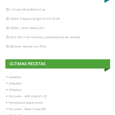
I Ciruelo BrewBand Cup
Vídeo Trappist Single ACCE 2018
NEIPA, cómo debe ser?
Año 2017 en números y estadísticas de recetas
Berliner Weisse con Piña
ÚLTIMAS RECETAS
ipayaiza
Afayaiza
Afayaiza
Pa´Lante - APA (0alcV1.0)
Farmhouse experiment
Pa'Lante - West Coast IPA