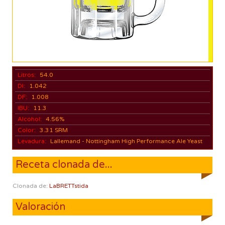
Litros:
54.0
DI:
1.042
DF:
1.008
IBU:
11.3
Alcohol:
4.56%
Color:
3.31 SRM
Levadura:
Lallemand - Nottingham High Performance Ale Yeast
Receta clonada de...
Clonada de:
LaBRETTstida
Valoración