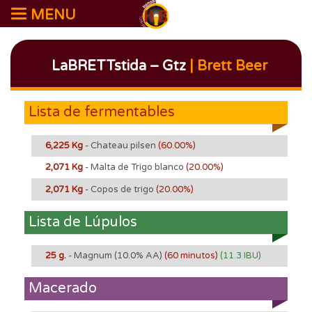
MENU
LaBRETTstida – Gtz
| Brett Beer
Lista de fermentables
6,225 Kg
- Chateau pilsen
(60.00%)
2,071 Kg
- Malta de Trigo blanco
(20.00%)
2,071 Kg
- Copos de trigo
(20.00%)
Lista de Lúpulos
25 g.
- Magnum
(10.0% AA)
(60 minutos)
(11.3 IBU)
Macerado