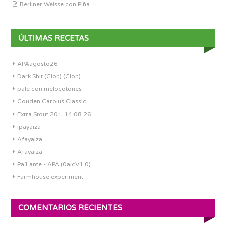
Berliner Weisse con Piña
ÚLTIMAS RECETAS
APAagosto26
Dark Shit (Clon) (Clon)
pale con melocotones
Gouden Carolus Classic
Extra Stout 20 L 14.08.26
ipayaiza
Afayaiza
Afayaiza
Pa´Lante - APA (0alcV1.0)
Farmhouse experiment
COMENTARIOS RECIENTES