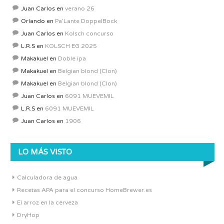
Juan Carlos
en
verano 26
Orlando
en
Pa’Lante DoppelBock
Juan Carlos
en
Kolsch concurso
L.R.S
en
KOLSCH EG 2025
Makakuel
en
Doble ipa
Makakuel
en
Belgian blond (Clon)
Makakuel
en
Belgian blond (Clon)
Juan Carlos
en
6091 MUEVEMIL
L.R.S
en
6091 MUEVEMIL
Juan Carlos
en
1906
LO MÁS VISTO
Calculadora de agua
Recetas APA para el concurso HomeBrewer.es
El arroz en la cerveza
DryHop