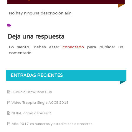
No hay ninguna descripción aún
Deja una respuesta
Lo siento, debes estar
conectado
para publicar un
comentario.
ENTRADAS RECIENTES
I Ciruelo BrewBand Cup
Vídeo Trappist Single ACCE 2018
NEIPA, cómo debe ser?
Año 2017 en números y estadísticas de recetas