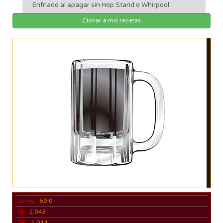
Enfriado al apagar sin Hop Stand o Whirpool
Clonar a mis recetas
Litros:
50.0
DI:
1.043
DF:
1.011