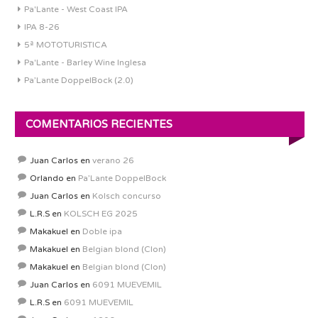
Pa'Lante - West Coast IPA
IPA 8-26
5ª MOTOTURISTICA
Pa'Lante - Barley Wine Inglesa
Pa’Lante DoppelBock (2.0)
COMENTARIOS RECIENTES
Juan Carlos
en
verano 26
Orlando
en
Pa’Lante DoppelBock
Juan Carlos
en
Kolsch concurso
L.R.S
en
KOLSCH EG 2025
Makakuel
en
Doble ipa
Makakuel
en
Belgian blond (Clon)
Makakuel
en
Belgian blond (Clon)
Juan Carlos
en
6091 MUEVEMIL
L.R.S
en
6091 MUEVEMIL