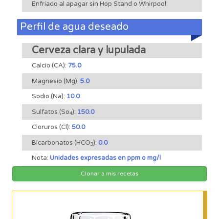
Enfriado al apagar sin Hop Stand o Whirpool
Perfil de agua deseado
Cerveza clara y lupulada
Calcio (CA):
75.0
Magnesio (Mg):
5.0
Sodio (Na):
10.0
Sulfatos (So
):
150.0
4
Cloruros (Cl):
50.0
Bicarbonatos (HCO
):
0.0
3
Nota:
Unidades expresadas en ppm o mg/l
Clonar a mis recetas