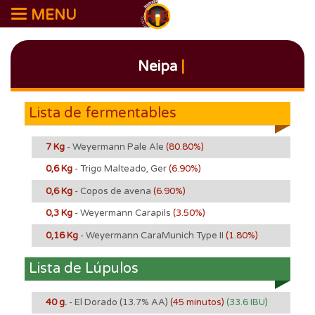
MENU
Neipa
|
Lista de fermentables
7 Kg
- Weyermann Pale Ale
(80.80%)
0,6 Kg
- Trigo Malteado, Ger
(6.90%)
0,6 Kg
- Copos de avena
(6.90%)
0,3 Kg
- Weyermann Carapils
(3.50%)
0,16 Kg
- Weyermann CaraMunich Type II
(1.80%)
Lista de Lúpulos
40 g.
- El Dorado
(13.7% AA)
(45 minutos)
(33.6 IBU)