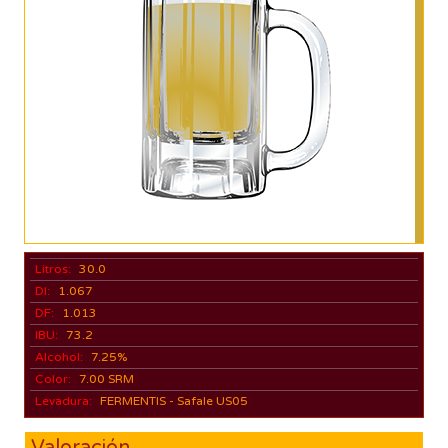
Litros:
30.0
DI:
1.067
DF:
1.013
IBU:
73.2
Alcohol:
7.25%
Color:
7.00 SRM
Levadura:
FERMENTIS - Safale US05
Valoración