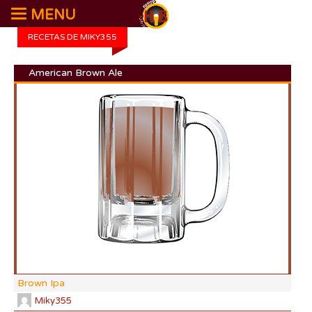
MENU
RECETAS DE MIKY355
American Brown Ale
DI:
DF:
IBU
AB
CO
Brown Ipa
Miky355