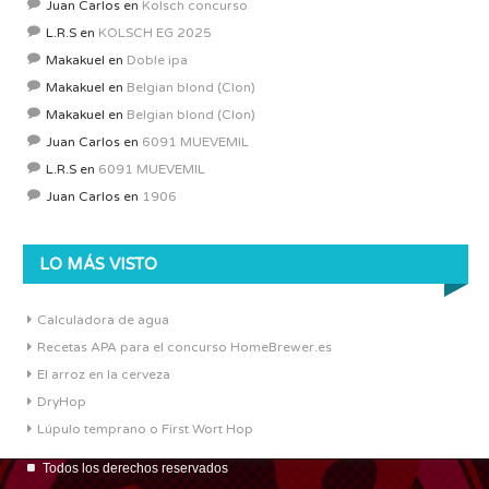
Juan Carlos
en
Kolsch concurso
L.R.S
en
KOLSCH EG 2025
Makakuel
en
Doble ipa
Makakuel
en
Belgian blond (Clon)
Makakuel
en
Belgian blond (Clon)
Juan Carlos
en
6091 MUEVEMIL
L.R.S
en
6091 MUEVEMIL
Juan Carlos
en
1906
LO MÁS VISTO
Calculadora de agua
Recetas APA para el concurso HomeBrewer.es
El arroz en la cerveza
DryHop
Lúpulo temprano o First Wort Hop
Todos los derechos reservados