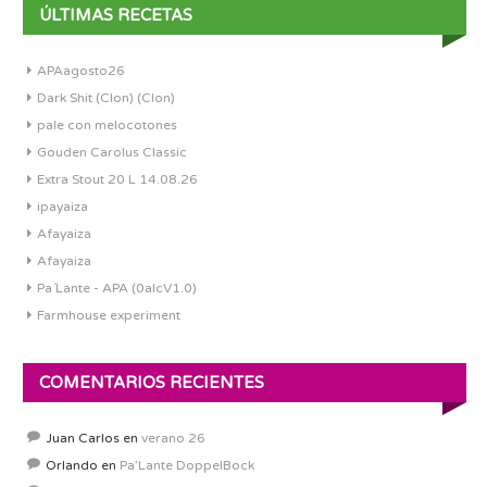
ÚLTIMAS RECETAS
APAagosto26
Dark Shit (Clon) (Clon)
pale con melocotones
Gouden Carolus Classic
Extra Stout 20 L 14.08.26
ipayaiza
Afayaiza
Afayaiza
Pa´Lante - APA (0alcV1.0)
Farmhouse experiment
COMENTARIOS RECIENTES
Juan Carlos
en
verano 26
Orlando
en
Pa’Lante DoppelBock