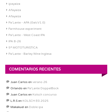
ipayaiza
Afayaiza
Afayaiza
Pa´Lante - APA (0alcV1.0)
Farmhouse experiment
Pa'Lante - West Coast IPA
IPA 8-26
5ª MOTOTURISTICA
Pa'Lante - Barley Wine Inglesa
COMENTARIOS RECIENTES
Juan Carlos
en
verano 26
Orlando
en
Pa’Lante DoppelBock
Juan Carlos
en
Kolsch concurso
L.R.S
en
KOLSCH EG 2025
Makakuel
en
Doble ipa