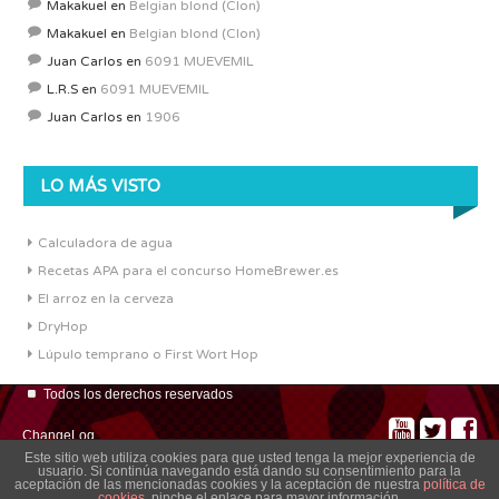
Makakuel
en
Belgian blond (Clon)
Makakuel
en
Belgian blond (Clon)
Juan Carlos
en
6091 MUEVEMIL
L.R.S
en
6091 MUEVEMIL
Juan Carlos
en
1906
LO MÁS VISTO
Calculadora de agua
Recetas APA para el concurso HomeBrewer.es
El arroz en la cerveza
DryHop
Lúpulo temprano o First Wort Hop
Todos los derechos reservados
ChangeLog
Este sitio web utiliza cookies para que usted tenga la mejor experiencia de
usuario. Si continúa navegando está dando su consentimiento para la
aceptación de las mencionadas cookies y la aceptación de nuestra
política de
cookies
, pinche el enlace para mayor información.