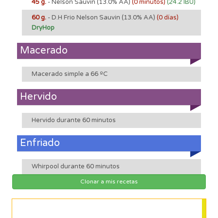
45 g.
- Nelson Sauvin
(13.0% AA)
(0 minutos)
(24.2 IBU)
60 g.
- D.H Frio Nelson Sauvin
(13.0% AA)
(0 días)
DryHop
Macerado
Macerado simple a 66 ºC
Hervido
Hervido durante 60 minutos
Enfriado
Whirpool durante 60 minutos
Clonar a mis recetas