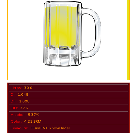
Litros:
30.0
DI:
1.048
DF:
1.008
IBU:
37.6
Alcohol:
5.37%
Color:
4.21 SRM
Levadura:
FERMENTIS nova lager