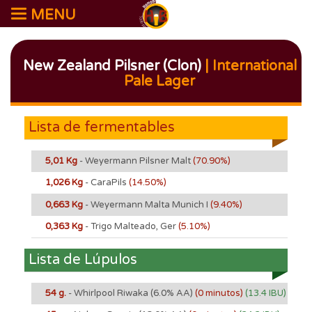
MENU
New Zealand Pilsner (Clon)
| International
Pale Lager
Lista de fermentables
5,01 Kg
- Weyermann Pilsner Malt
(70.90%)
1,026 Kg
- CaraPils
(14.50%)
0,663 Kg
- Weyermann Malta Munich I
(9.40%)
0,363 Kg
- Trigo Malteado, Ger
(5.10%)
Lista de Lúpulos
54 g.
- Whirlpool Riwaka
(6.0% AA)
(0 minutos)
(13.4 IBU)