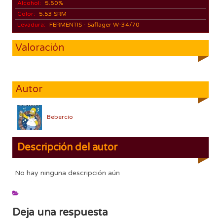
Alcohol:
5.50%
Color:
5.53 SRM
Levadura:
FERMENTIS - Saflager W-34/70
Valoración
Autor
Bebercio
Descripción del autor
No hay ninguna descripción aún
Deja una respuesta