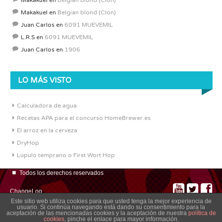
Makakuel
en
Belgian blond (Clon)
Makakuel
en
Belgian blond (Clon)
Juan Carlos
en
6091 MUEVEMIL
L.R.S
en
6091 MUEVEMIL
Juan Carlos
en
1906
LO MÁS VISTO
Calculadora de agua
Recetas APA para el concurso HomeBrewer.es
El arroz en la cerveza
DryHop
Lúpulo temprano o First Wort Hop
Todos los derechos reservados
ChangeLog
Este sitio web utiliza cookies para que usted tenga la mejor experiencia de
usuario. Si continúa navegando está dando su consentimiento para la
aceptación de las mencionadas cookies y la aceptación de nuestra
política de
cookies
, pinche el enlace para mayor información.