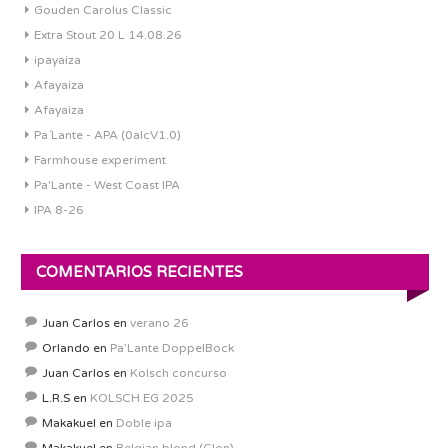
Gouden Carolus Classic
Extra Stout 20 L 14.08.26
ipayaiza
Afayaiza
Afayaiza
Pa´Lante - APA (0alcV1.0)
Farmhouse experiment
Pa'Lante - West Coast IPA
IPA 8-26
COMENTARIOS RECIENTES
Juan Carlos
en
verano 26
Orlando
en
Pa’Lante DoppelBock
Juan Carlos
en
Kolsch concurso
L.R.S
en
KOLSCH EG 2025
Makakuel
en
Doble ipa