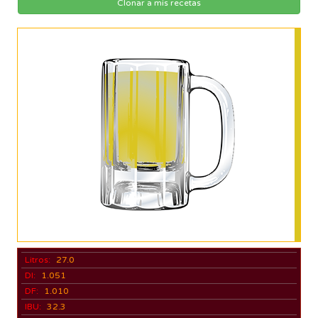
Clonar a mis recetas
Litros:
27.0
DI:
1.051
DF:
1.010
IBU:
32.3