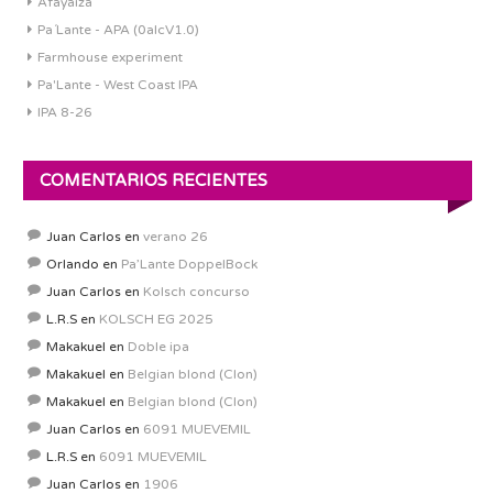
Afayaiza
Pa´Lante - APA (0alcV1.0)
Farmhouse experiment
Pa'Lante - West Coast IPA
IPA 8-26
COMENTARIOS RECIENTES
Juan Carlos
en
verano 26
Orlando
en
Pa’Lante DoppelBock
Juan Carlos
en
Kolsch concurso
L.R.S
en
KOLSCH EG 2025
Makakuel
en
Doble ipa
Makakuel
en
Belgian blond (Clon)
Makakuel
en
Belgian blond (Clon)
Juan Carlos
en
6091 MUEVEMIL
L.R.S
en
6091 MUEVEMIL
Juan Carlos
en
1906