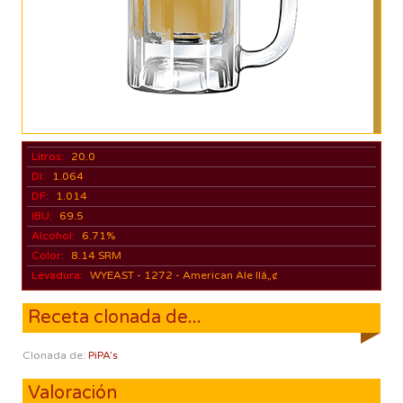
Litros:
20.0
DI:
1.064
DF:
1.014
IBU:
69.5
Alcohol:
6.71%
Color:
8.14 SRM
Levadura:
WYEAST - 1272 - American Ale IIâ„¢
Receta clonada de...
Clonada de:
PiPA’s
Valoración