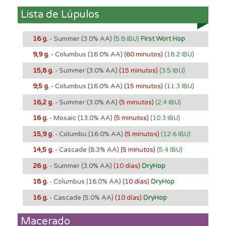
Lista de Lúpulos
16 g.
- Summer
(3.0% AA)
(5.8 IBU)
First Wort Hop
9,9 g.
- Columbus
(16.0% AA)
(60 minutos)
(18.2 IBU)
15,8 g.
- Summer
(3.0% AA)
(15 minutos)
(3.5 IBU)
9,5 g.
- Columbus
(16.0% AA)
(15 minutos)
(11.3 IBU)
16,2 g.
- Summer
(3.0% AA)
(5 minutos)
(2.4 IBU)
16 g.
- Mosaic
(13.0% AA)
(5 minutos)
(10.3 IBU)
15,9 g.
- Columbu
(16.0% AA)
(5 minutos)
(12.6 IBU)
14,5 g.
- Cascade
(8.3% AA)
(5 minutos)
(5.4 IBU)
26 g.
- Summer
(3.0% AA)
(10 días)
DryHop
18 g.
- Columbus
(16.0% AA)
(10 días)
DryHop
16 g.
- Cascade
(5.0% AA)
(10 días)
DryHop
Macerado