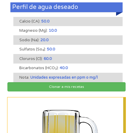
Perfil de agua deseado
Calcio (CA):
50.0
Magnesio (Mg):
10.0
Sodio (Na):
20.0
Sulfatos (So
):
50.0
4
Cloruros (Cl):
60.0
Bicarbonatos (HCO
):
40.0
3
Nota:
Unidades expresadas en ppm o mg/l
Clonar a mis recetas