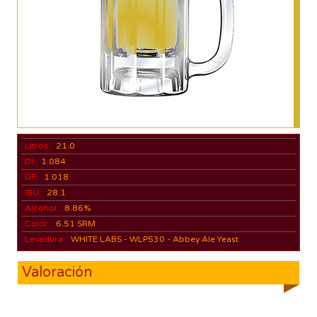
Litros:
21.0
DI:
1.084
DF:
1.018
IBU:
28.1
Alcohol:
8.86%
Color:
6.51 SRM
Levadura:
WHITE LABS - WLP530 - Abbey Ale Yeast
Valoración