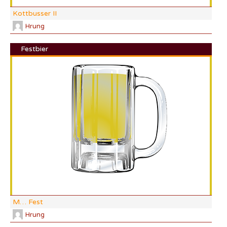
Kottbusser II
Hrung
Festbier
DI:
DF:
IBU
AB
CO
M… Fest
Hrung