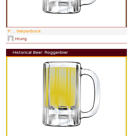
P…. Weizenbock
Hrung
Historical Beer: Roggenbier
DI:
DF:
IBU
AB
CO