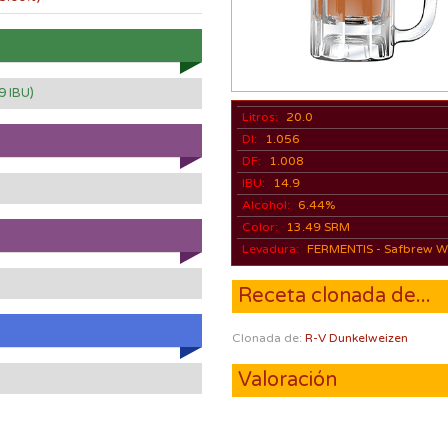
9 IBU)
Litros:
20.0
DI:
1.056
DF:
1.008
IBU:
14.9
Alcohol:
6.44%
Color:
13.49 SRM
Levadura:
FERMENTIS - Safbrew 
Receta clonada de...
Clonada de:
R-V Dunkelweizen
Valoración