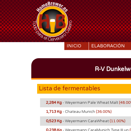
SKIP TO CONTENT
INICIO
ELABORACIÓN
R-V Dunkelwe
Lista de fermentables
2,284 Kg
- Weyermann Pale Wheat Malt
(48.00
1,713 Kg
- Chateau Munich
(36.00%)
0,523 Kg
- Weyermann CaraWheat
(11.00%)
0,238 Kg
- Weyermann CaraMunich Type III un