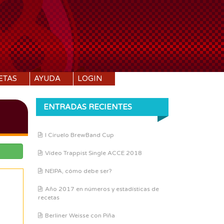
ETAS
AYUDA
LOGIN
ENTRADAS RECIENTES
I Ciruelo BrewBand Cup
Vídeo Trappist Single ACCE 2018
NEIPA, cómo debe ser?
Año 2017 en números y estadísticas de
recetas
Berliner Weisse con Piña