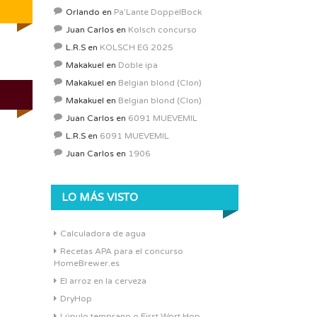
Orlando
en
Pa’Lante DoppelBock
Juan Carlos
en
Kolsch concurso
L.R.S
en
KOLSCH EG 2025
Makakuel
en
Doble ipa
Makakuel
en
Belgian blond (Clon)
Makakuel
en
Belgian blond (Clon)
Juan Carlos
en
6091 MUEVEMIL
L.R.S
en
6091 MUEVEMIL
Juan Carlos
en
1906
LO MÁS VISTO
Calculadora de agua
Recetas APA para el concurso
HomeBrewer.es
El arroz en la cerveza
DryHop
Lúpulo temprano o First Wort Hop