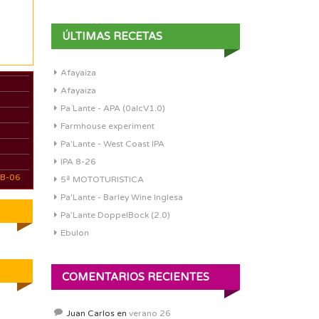
ÚLTIMAS RECETAS
Afayaiza
Afayaiza
Pa´Lante - APA (0alcV1.0)
Farmhouse experiment
Pa'Lante - West Coast IPA
IPA 8-26
WB-06
5ª MOTOTURISTICA
Pa'Lante - Barley Wine Inglesa
Pa’Lante DoppelBock (2.0)
Ebulon
COMENTARIOS RECIENTES
Juan Carlos
en
verano 26