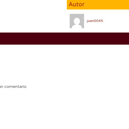
Autor
juan0045
un comentario.