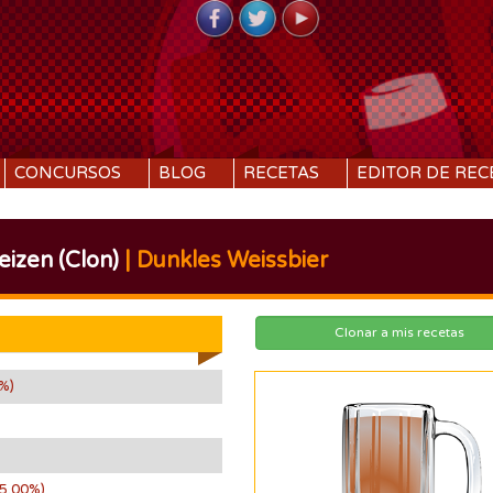
CONCURSOS
BLOG
RECETAS
EDITOR DE REC
izen (Clon)
| Dunkles Weissbier
Clonar a mis recetas
%)
(5.00%)