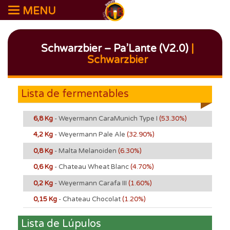
MENU
Schwarzbier – Pa’Lante (V2.0)
|
Schwarzbier
Lista de fermentables
6,8 Kg
- Weyermann CaraMunich Type I
(53.30%)
4,2 Kg
- Weyermann Pale Ale
(32.90%)
0,8 Kg
- Malta Melanoiden
(6.30%)
0,6 Kg
- Chateau Wheat Blanc
(4.70%)
0,2 Kg
- Weyermann Carafa III
(1.60%)
0,15 Kg
- Chateau Chocolat
(1.20%)
Lista de Lúpulos