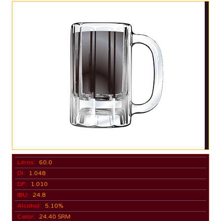
Litros:
60.0
DI:
1.048
DF:
1.010
IBU:
24.8
Alcohol:
5.10%
Color:
24.40 SRM