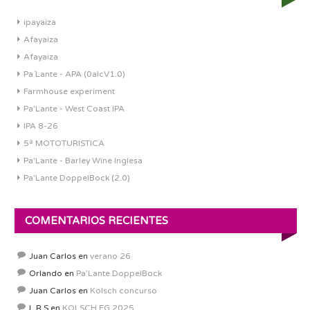
ipayaiza
Afayaiza
Afayaiza
Pa´Lante - APA (0alcV1.0)
Farmhouse experiment
Pa'Lante - West Coast IPA
IPA 8-26
5ª MOTOTURISTICA
Pa'Lante - Barley Wine Inglesa
Pa’Lante DoppelBock (2.0)
COMENTARIOS RECIENTES
Juan Carlos
en
verano 26
Orlando
en
Pa’Lante DoppelBock
Juan Carlos
en
Kolsch concurso
L.R.S
en
KOLSCH EG 2025