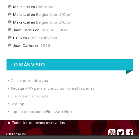
Makakuel
en
Doble ipa
Makakuel
en
Belgian blond (Clon)
Makakuel
en
Belgian blond (Clon)
Juan Carlos
en
6091 MUEVEMIL
L.R.S
en
6091 MUEVEMIL
Juan Carlos
en
1906
LO MÁS VISTO
Calculadora de agua
Recetas APA para el concurso HomeBrewer.es
El arroz en la cerveza
DryHop
Lúpulo temprano o First Wort Hop
Todos los derechos reservados
ChangeLog