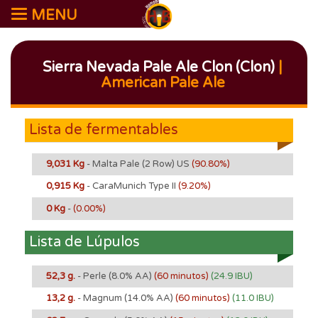
MENU
Sierra Nevada Pale Ale Clon (Clon)
|
American Pale Ale
Lista de fermentables
9,031 Kg
- Malta Pale (2 Row) US
(90.80%)
0,915 Kg
- CaraMunich Type II
(9.20%)
0 Kg
-
(0.00%)
Lista de Lúpulos
52,3 g.
- Perle
(8.0% AA)
(60 minutos)
(24.9 IBU)
13,2 g.
- Magnum
(14.0% AA)
(60 minutos)
(11.0 IBU)