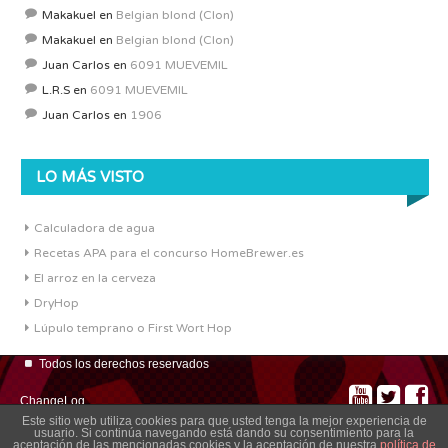
Makakuel
en
Belgian blond (Clon)
Makakuel
en
Belgian blond (Clon)
Juan Carlos
en
6091 MUEVEMIL
L.R.S
en
6091 MUEVEMIL
Juan Carlos
en
1906
LO MÁS VISTO
Calculadora de agua
Recetas APA para el concurso HomeBrewer.es
El arroz en la cerveza
DryHop
Lúpulo temprano o First Wort Hop
Todos los derechos reservados
ChangeLog
Este sitio web utiliza cookies para que usted tenga la mejor experiencia de
usuario. Si continúa navegando está dando su consentimiento para la
aceptación de las mencionadas cookies y la aceptación de nuestra
política de