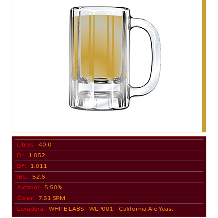
Litros:
40.0
DI:
1.052
DF:
1.011
IBU:
52.6
Alcohol:
5.50%
Color:
7.61 SRM
Levadura:
WHITE LABS - WLP001 - California Ale Yeast