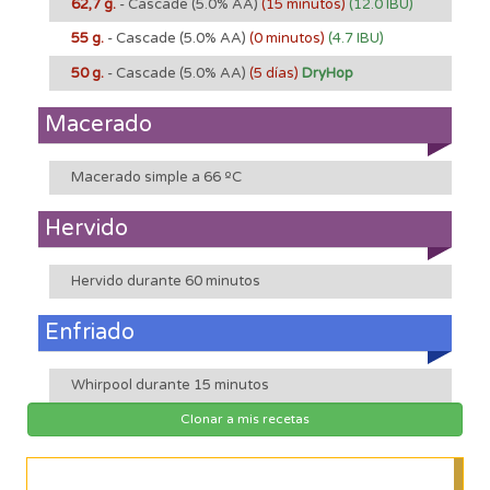
62,7 g.
- Cascade
(5.0% AA)
(15 minutos)
(12.0 IBU)
55 g.
- Cascade
(5.0% AA)
(0 minutos)
(4.7 IBU)
50 g.
- Cascade
(5.0% AA)
(5 días)
DryHop
Macerado
Macerado simple a 66 ºC
Hervido
Hervido durante 60 minutos
Enfriado
Whirpool durante 15 minutos
Clonar a mis recetas