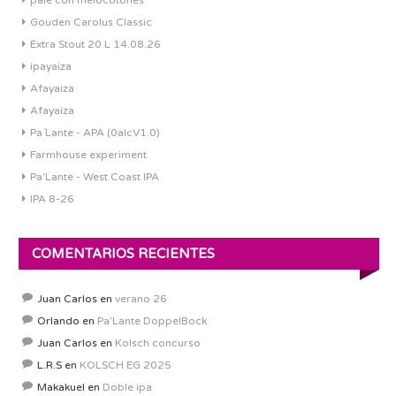
pale con melocotones
Gouden Carolus Classic
Extra Stout 20 L 14.08.26
ipayaiza
Afayaiza
Afayaiza
Pa´Lante - APA (0alcV1.0)
Farmhouse experiment
Pa'Lante - West Coast IPA
IPA 8-26
COMENTARIOS RECIENTES
Juan Carlos
en
verano 26
Orlando
en
Pa’Lante DoppelBock
Juan Carlos
en
Kolsch concurso
L.R.S
en
KOLSCH EG 2025
Makakuel
en
Doble ipa