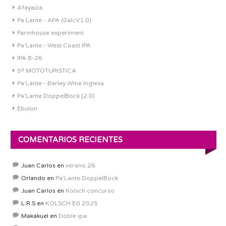
Afayaiza
Pa´Lante - APA (0alcV1.0)
Farmhouse experiment
Pa'Lante - West Coast IPA
IPA 8-26
5ª MOTOTURISTICA
Pa'Lante - Barley Wine Inglesa
Pa’Lante DoppelBock (2.0)
Ebulon
COMENTARIOS RECIENTES
Juan Carlos
en
verano 26
Orlando
en
Pa’Lante DoppelBock
Juan Carlos
en
Kolsch concurso
L.R.S
en
KOLSCH EG 2025
Makakuel
en
Doble ipa