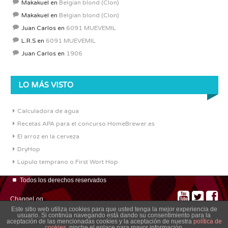
Makakuel
en
Belgian blond (Clon)
Makakuel
en
Belgian blond (Clon)
Juan Carlos
en
6091 MUEVEMIL
L.R.S
en
6091 MUEVEMIL
Juan Carlos
en
1906
LO MÁS VISTO
Calculadora de agua
Recetas APA para el concurso HomeBrewer.es
El arroz en la cerveza
DryHop
Lúpulo temprano o First Wort Hop
Todos los derechos reservados
ChangeLog
Este sitio web utiliza cookies para que usted tenga la mejor experiencia de
usuario. Si continúa navegando está dando su consentimiento para la
aceptación de las mencionadas cookies y la aceptación de nuestra
política de
cookies
, pinche el enlace para mayor información.