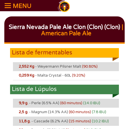
MENU
Sierra Nevada Pale Ale Clon (Clon) (Clon)
|
American Pale Ale
Lista de fermentables
2,552 Kg
- Weyermann Pilsner Malt
(90.80%)
0,259 Kg
- Malta Crystal - 60L
(9.20%)
Lista de Lúpulos
9,9 g.
- Perle
(6.5% AA)
(60 minutos)
(14.0 IBU)
2,5 g.
- Magnum
(14.3% AA)
(60 minutos)
(7.8 IBU)
11,8 g.
- Cascade
(6.2% AA)
(15 minutos)
(10.2 IBU)