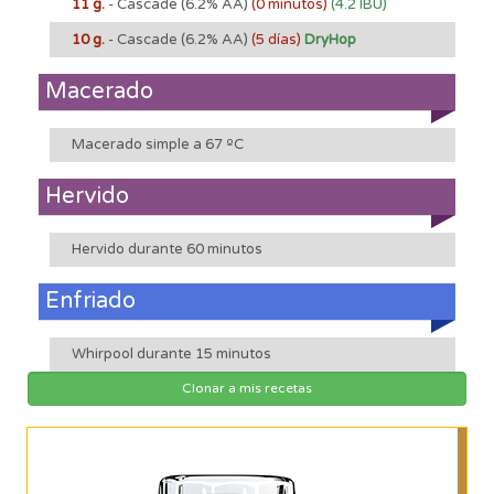
11 g.
- Cascade
(6.2% AA)
(0 minutos)
(4.2 IBU)
10 g.
- Cascade
(6.2% AA)
(5 días)
DryHop
Macerado
Macerado simple a 67 ºC
Hervido
Hervido durante 60 minutos
Enfriado
Whirpool durante 15 minutos
Clonar a mis recetas