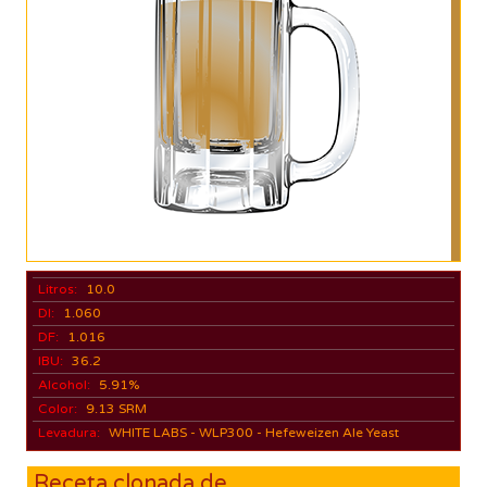
Litros:
10.0
DI:
1.060
DF:
1.016
IBU:
36.2
Alcohol:
5.91%
Color:
9.13 SRM
Levadura:
WHITE LABS - WLP300 - Hefeweizen Ale Yeast
Receta clonada de...