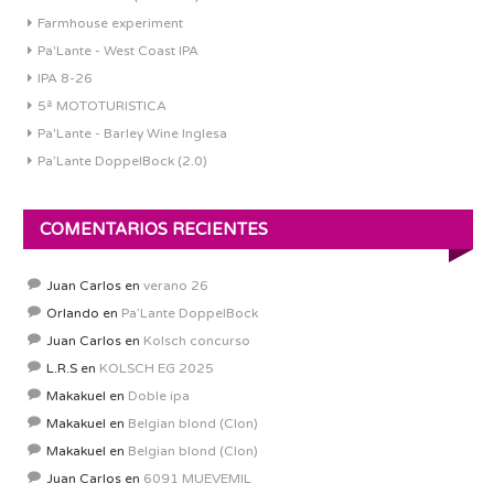
Farmhouse experiment
Pa'Lante - West Coast IPA
IPA 8-26
5ª MOTOTURISTICA
Pa'Lante - Barley Wine Inglesa
Pa’Lante DoppelBock (2.0)
COMENTARIOS RECIENTES
Juan Carlos
en
verano 26
Orlando
en
Pa’Lante DoppelBock
Juan Carlos
en
Kolsch concurso
L.R.S
en
KOLSCH EG 2025
Makakuel
en
Doble ipa
Makakuel
en
Belgian blond (Clon)
Makakuel
en
Belgian blond (Clon)
Juan Carlos
en
6091 MUEVEMIL