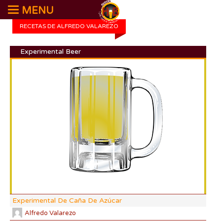
MENU
RECETAS DE ALFREDO VALAREZO
Experimental Beer
DI:
DF:
IBU
AB
CO
Experimental De Caña De Azúcar
Alfredo Valarezo