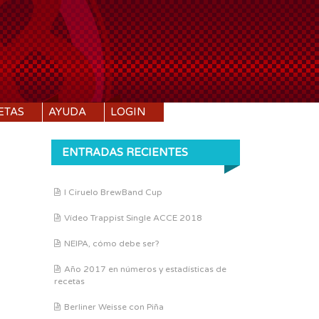
ETAS
AYUDA
LOGIN
ENTRADAS RECIENTES
I Ciruelo BrewBand Cup
Vídeo Trappist Single ACCE 2018
NEIPA, cómo debe ser?
Año 2017 en números y estadísticas de
recetas
Berliner Weisse con Piña