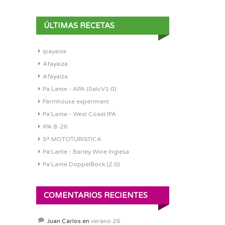
ÚLTIMAS RECETAS
ipayaiza
Afayaiza
Afayaiza
Pa´Lante - APA (0alcV1.0)
Farmhouse experiment
Pa'Lante - West Coast IPA
IPA 8-26
5ª MOTOTURISTICA
Pa'Lante - Barley Wine Inglesa
Pa’Lante DoppelBock (2.0)
COMENTARIOS RECIENTES
Juan Carlos
en
verano 26