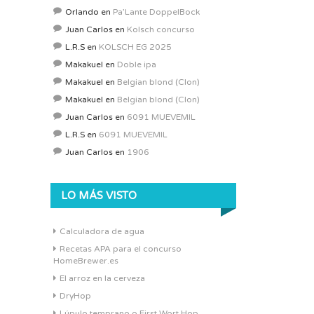
Orlando
en
Pa’Lante DoppelBock
Juan Carlos
en
Kolsch concurso
L.R.S
en
KOLSCH EG 2025
Makakuel
en
Doble ipa
Makakuel
en
Belgian blond (Clon)
Makakuel
en
Belgian blond (Clon)
Juan Carlos
en
6091 MUEVEMIL
L.R.S
en
6091 MUEVEMIL
Juan Carlos
en
1906
LO MÁS VISTO
Calculadora de agua
Recetas APA para el concurso
HomeBrewer.es
El arroz en la cerveza
DryHop
Lúpulo temprano o First Wort Hop