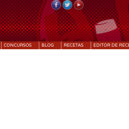
CONCURSOS
BLOG
RECETAS
EDITOR DE REC
%
14 SRM