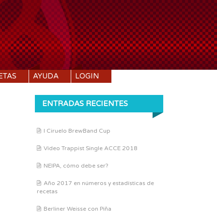
ETAS
AYUDA
LOGIN
ENTRADAS RECIENTES
I Ciruelo BrewBand Cup
Vídeo Trappist Single ACCE 2018
NEIPA, cómo debe ser?
Año 2017 en números y estadísticas de
recetas
Berliner Weisse con Piña