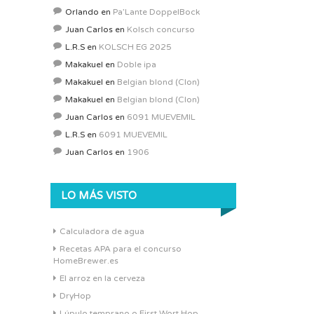
Orlando
en
Pa’Lante DoppelBock
Juan Carlos
en
Kolsch concurso
L.R.S
en
KOLSCH EG 2025
Makakuel
en
Doble ipa
Makakuel
en
Belgian blond (Clon)
Makakuel
en
Belgian blond (Clon)
Juan Carlos
en
6091 MUEVEMIL
L.R.S
en
6091 MUEVEMIL
Juan Carlos
en
1906
LO MÁS VISTO
Calculadora de agua
Recetas APA para el concurso
HomeBrewer.es
El arroz en la cerveza
DryHop
Lúpulo temprano o First Wort Hop