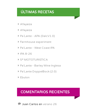
ÚLTIMAS RECETAS
Afayaiza
Afayaiza
Pa´Lante - APA (0alcV1.0)
Farmhouse experiment
Pa'Lante - West Coast IPA
IPA 8-26
5ª MOTOTURISTICA
Pa'Lante - Barley Wine Inglesa
Pa’Lante DoppelBock (2.0)
Ebulon
COMENTARIOS RECIENTES
Juan Carlos
en
verano 26