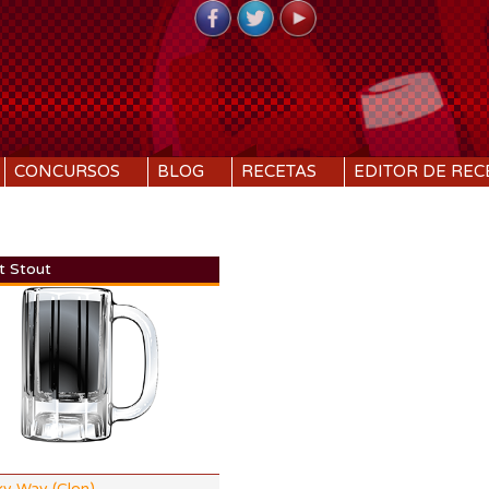
CONCURSOS
BLOG
RECETAS
EDITOR DE REC
t Stout
DI:
1.066
DF:
1.020
IBU:
9.5
%
ABV:
6.17%
.63 SRM
COLOR:
39.85 SRM
ky Way (Clon)