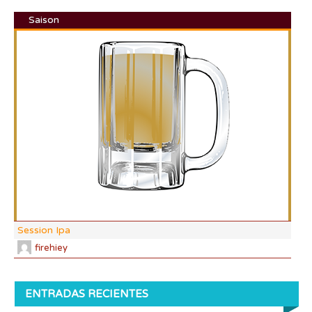
Saison
DI:
DF:
IBU
AB
CO
Session Ipa
firehiey
ENTRADAS RECIENTES