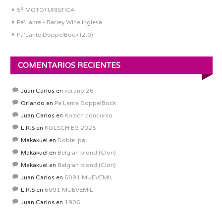
5ª MOTOTURISTICA
Pa'Lante - Barley Wine Inglesa
Pa’Lante DoppelBock (2.0)
COMENTARIOS RECIENTES
Juan Carlos
en
verano 26
Orlando
en
Pa’Lante DoppelBock
Juan Carlos
en
Kolsch concurso
L.R.S
en
KOLSCH EG 2025
Makakuel
en
Doble ipa
Makakuel
en
Belgian blond (Clon)
Makakuel
en
Belgian blond (Clon)
Juan Carlos
en
6091 MUEVEMIL
L.R.S
en
6091 MUEVEMIL
Juan Carlos
en
1906