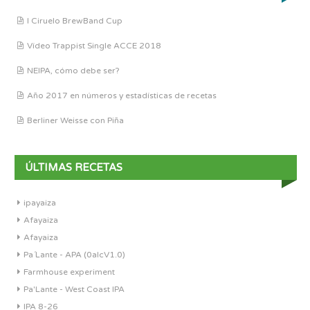
I Ciruelo BrewBand Cup
Vídeo Trappist Single ACCE 2018
NEIPA, cómo debe ser?
Año 2017 en números y estadísticas de recetas
Berliner Weisse con Piña
ÚLTIMAS RECETAS
ipayaiza
Afayaiza
Afayaiza
Pa´Lante - APA (0alcV1.0)
Farmhouse experiment
Pa'Lante - West Coast IPA
IPA 8-26