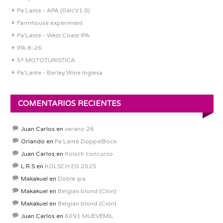
Pa´Lante - APA (0alcV1.0)
Farmhouse experiment
Pa'Lante - West Coast IPA
IPA 8-26
5ª MOTOTURISTICA
Pa'Lante - Barley Wine Inglesa
COMENTARIOS RECIENTES
Juan Carlos
en
verano 26
Orlando
en
Pa’Lante DoppelBock
Juan Carlos
en
Kolsch concurso
L.R.S
en
KOLSCH EG 2025
Makakuel
en
Doble ipa
Makakuel
en
Belgian blond (Clon)
Makakuel
en
Belgian blond (Clon)
Juan Carlos
en
6091 MUEVEMIL