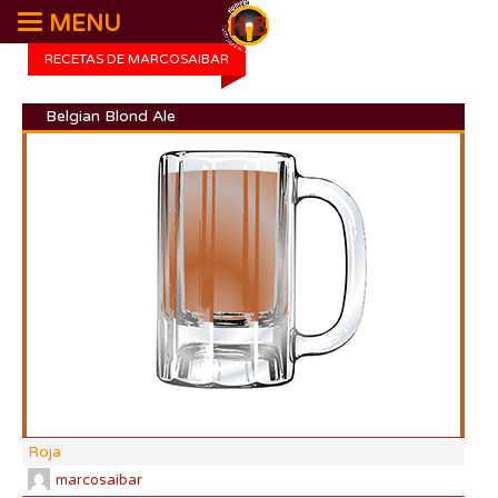
MENU
RECETAS DE MARCOSAIBAR
Belgian Blond Ale
DI:
DF:
IBU
AB
CO
Roja
marcosaibar