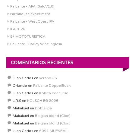
Pa´Lante - APA (0alcV1.0)
Farmhouse experiment
Pa'Lante - West Coast IPA
IPA 8-26
5ª MOTOTURISTICA
Pa'Lante - Barley Wine Inglesa
COMENTARIOS RECIENTES
Juan Carlos
en
verano 26
Orlando
en
Pa’Lante DoppelBock
Juan Carlos
en
Kolsch concurso
L.R.S
en
KOLSCH EG 2025
Makakuel
en
Doble ipa
Makakuel
en
Belgian blond (Clon)
Makakuel
en
Belgian blond (Clon)
Juan Carlos
en
6091 MUEVEMIL