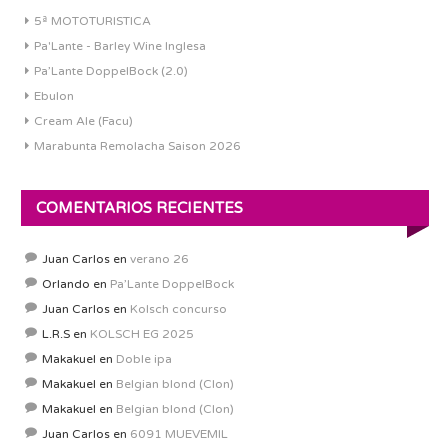
5ª MOTOTURISTICA
Pa'Lante - Barley Wine Inglesa
Pa’Lante DoppelBock (2.0)
Ebulon
Cream Ale (Facu)
Marabunta Remolacha Saison 2026
COMENTARIOS RECIENTES
Juan Carlos
en
verano 26
Orlando
en
Pa’Lante DoppelBock
Juan Carlos
en
Kolsch concurso
L.R.S
en
KOLSCH EG 2025
Makakuel
en
Doble ipa
Makakuel
en
Belgian blond (Clon)
Makakuel
en
Belgian blond (Clon)
Juan Carlos
en
6091 MUEVEMIL