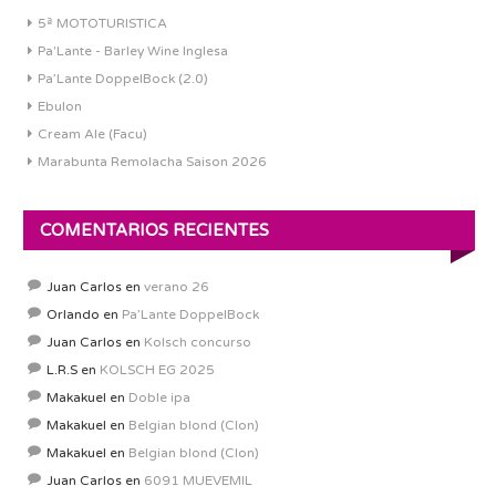
5ª MOTOTURISTICA
Pa'Lante - Barley Wine Inglesa
Pa’Lante DoppelBock (2.0)
Ebulon
Cream Ale (Facu)
Marabunta Remolacha Saison 2026
COMENTARIOS RECIENTES
Juan Carlos
en
verano 26
Orlando
en
Pa’Lante DoppelBock
Juan Carlos
en
Kolsch concurso
L.R.S
en
KOLSCH EG 2025
Makakuel
en
Doble ipa
Makakuel
en
Belgian blond (Clon)
Makakuel
en
Belgian blond (Clon)
Juan Carlos
en
6091 MUEVEMIL