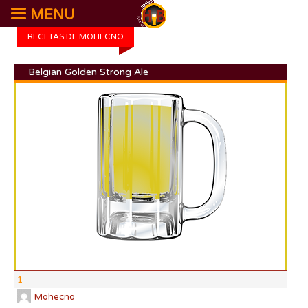
MENU
RECETAS DE MOHECNO
Belgian Golden Strong Ale
DI:
DF:
IBU
AB
CO
1
Mohecno