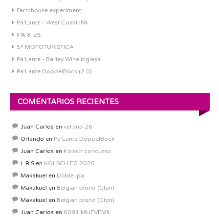
Farmhouse experiment
Pa'Lante - West Coast IPA
IPA 8-26
5ª MOTOTURISTICA
Pa'Lante - Barley Wine Inglesa
Pa’Lante DoppelBock (2.0)
COMENTARIOS RECIENTES
Juan Carlos
en
verano 26
Orlando
en
Pa’Lante DoppelBock
Juan Carlos
en
Kolsch concurso
L.R.S
en
KOLSCH EG 2025
Makakuel
en
Doble ipa
Makakuel
en
Belgian blond (Clon)
Makakuel
en
Belgian blond (Clon)
Juan Carlos
en
6091 MUEVEMIL