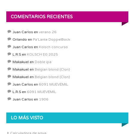
COMENTARIOS RECIENTES
Juan Carlos
en
verano 26
Orlando
en
Pa’Lante DoppelBock
Juan Carlos
en
Kolsch concurso
L.R.S
en
KOLSCH EG 2025
Makakuel
en
Doble ipa
Makakuel
en
Belgian blond (Clon)
Makakuel
en
Belgian blond (Clon)
Juan Carlos
en
6091 MUEVEMIL
L.R.S
en
6091 MUEVEMIL
Juan Carlos
en
1906
LO MÁS VISTO
Calculadora de agua