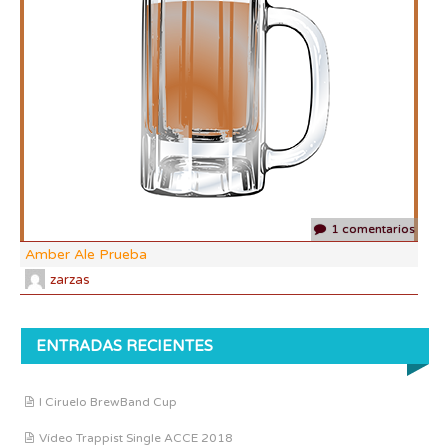
DF:
IBU
AB
CO
1 comentarios
Amber Ale Prueba
zarzas
ENTRADAS RECIENTES
I Ciruelo BrewBand Cup
Vídeo Trappist Single ACCE 2018