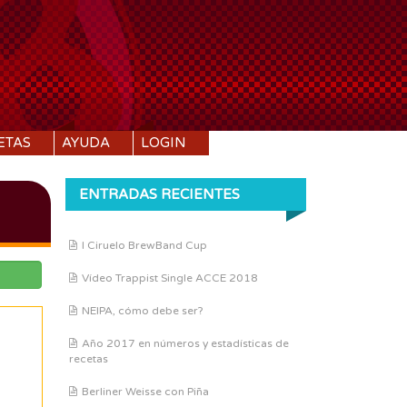
ETAS
AYUDA
LOGIN
ENTRADAS RECIENTES
I Ciruelo BrewBand Cup
Vídeo Trappist Single ACCE 2018
NEIPA, cómo debe ser?
Año 2017 en números y estadísticas de
recetas
Berliner Weisse con Piña