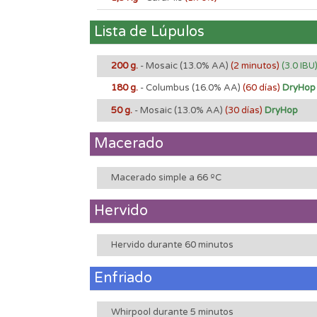
Lista de Lúpulos
200 g.
- Mosaic
(13.0% AA)
(2 minutos)
(3.0 IBU
180 g.
- Columbus
(16.0% AA)
(60 días)
DryHop
50 g.
- Mosaic
(13.0% AA)
(30 días)
DryHop
Macerado
Macerado simple a 66 ºC
Hervido
Hervido durante 60 minutos
Enfriado
Whirpool durante 5 minutos