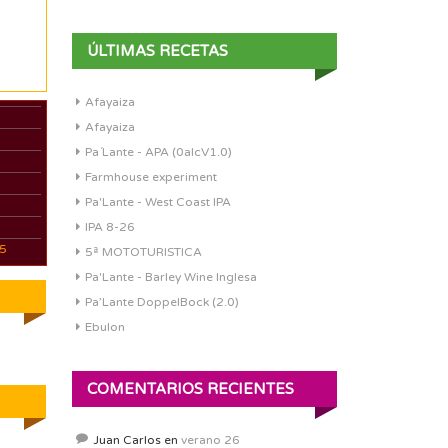
ÚLTIMAS RECETAS
Afayaiza
Afayaiza
Pa´Lante - APA (0alcV1.0)
Farmhouse experiment
Pa'Lante - West Coast IPA
IPA 8-26
05
5ª MOTOTURISTICA
Pa'Lante - Barley Wine Inglesa
Pa’Lante DoppelBock (2.0)
Ebulon
COMENTARIOS RECIENTES
Juan Carlos
en
verano 26