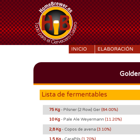
SKIP TO CONTENT
INICIO
ELABORACIÓN
Golden
Lista de fermentables
75 Kg
- Pilsner (2 Row) Ger
(84.00%)
10 Kg
- Pale Ale Weyermann
(11.20%)
2,8 Kg
- Copos de avena
(3.10%)
1,5 Kg
- CaraPils
(1.70%)