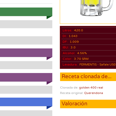
)
Litros:
420.0
DI:
1.043
DF:
1.009
IBU:
3.0
Alcohol:
4.56%
Color:
3.70 SRM
Levadura:
FERMENTIS - Safale US
Receta clonada de...
Clonada de:
golden 400 real
Receta original:
Querendona
Valoración