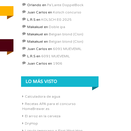
Orlando
en
Pa’Lante DoppelBock
Juan Carlos
en
Kolsch concurso
L.R.S
en
KOLSCH EG 2025
Makakuel
en
Doble ipa
Makakuel
en
Belgian blond (Clon)
Makakuel
en
Belgian blond (Clon)
Juan Carlos
en
6091 MUEVEMIL
L.R.S
en
6091 MUEVEMIL
Juan Carlos
en
1906
LO MÁS VISTO
Calculadora de agua
Recetas APA para el concurso
HomeBrewer.es
El arroz en la cerveza
DryHop
Lúpulo temprano o First Wort Hop