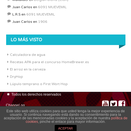
Juan Carlos
en
6091 MUEVEMIL
L.R.S
en
6091 MUEVEMIL
Juan Carlos
en
1906
LO MÁS VISTO
Calculadora de agua
Recetas APA para el concurso HomeBrewer.es
El arroz en la cerveza
DryHop
Lúpulo temprano o First Wort Hop
Todos los derechos reservados
ChangeLog
Este sitio web utiliza cookies para que usted tenga la mejor experiencia de
usuario. Si continúa navegando está dando su consentimiento para la
aceptación de las mencionadas cookies y la aceptación de nuestra
política de
cookies
, pinche el enlace para mayor información.
ACEPTAR