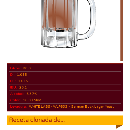
Litros:
20.0
DI:
1.055
DF:
1.015
IBU:
25.1
Alcohol:
5.37%
Color:
16.03 SRM
Levadura:
WHITE LABS - WLP833 - German Bock Lager Yeast
Receta clonada de...