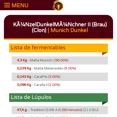
MENU
KÃ¼nzelDunkelMÃ¼nchner II (Brau)
(Clon)
| Munich Dunkel
Lista de fermentables
4,3 Kg
- Malta Munich I
(90.00%)
0,239 Kg
- Malta Melanoiden
(5.00%)
0,143 Kg
- CaraPils
(3.00%)
0,096 Kg
- Carafa II
(2.00%)
Lista de Lúpulos
47,4 g.
- Tradition
(3.6% AA)
(60 minutos)
(21.0 IBU)