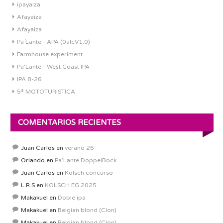
ipayaiza
Afayaiza
Afayaiza
Pa´Lante - APA (0alcV1.0)
Farmhouse experiment
Pa'Lante - West Coast IPA
IPA 8-26
5ª MOTOTURISTICA
COMENTARIOS RECIENTES
Juan Carlos
en
verano 26
Orlando
en
Pa’Lante DoppelBock
Juan Carlos
en
Kolsch concurso
L.R.S
en
KOLSCH EG 2025
Makakuel
en
Doble ipa
Makakuel
en
Belgian blond (Clon)
Makakuel
en
Belgian blond (Clon)