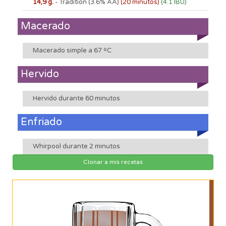
14,9 g.
- Tradition
(3.6% AA)
(20 minutos)
(4.1 IBU)
Macerado
Macerado simple a 67 ºC
Hervido
Hervido durante 60 minutos
Enfriado
Whirpool durante 2 minutos
Clonar a mis recetas