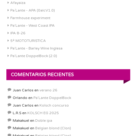
Afayaiza
Pa´Lante - APA (0alcV1.0)
Farmhouse experiment
Pa'Lante - West Coast IPA
IPA 8-26
5ª MOTOTURISTICA
Pa'Lante - Barley Wine Inglesa
Pa’Lante DoppelBock (2.0)
COMENTARIOS RECIENTES
Juan Carlos
en
verano 26
Orlando
en
Pa’Lante DoppelBock
Juan Carlos
en
Kolsch concurso
L.R.S
en
KOLSCH EG 2025
Makakuel
en
Doble ipa
Makakuel
en
Belgian blond (Clon)
Makakuel
en
Belgian blond (Clon)