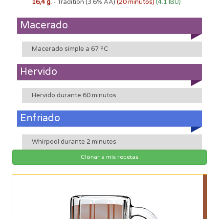
16,4 g.
- Tradition
(3.6% AA)
(20 minutos)
(4.1 IBU)
Macerado
Macerado simple a 67 ºC
Hervido
Hervido durante 60 minutos
Enfriado
Whirpool durante 2 minutos
Clonar a mis recetas