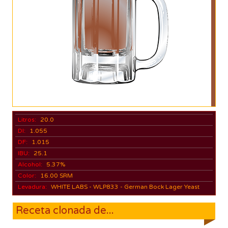
Litros:
20.0
DI:
1.055
DF:
1.015
IBU:
25.1
Alcohol:
5.37%
Color:
16.00 SRM
Levadura:
WHITE LABS - WLP833 - German Bock Lager Yeast
Receta clonada de...