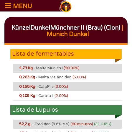
MENU
KünzelDunkelMünchner II (Brau) (Clon)
|
Munich Dunkel
Lista de fermentables
4,73 Kg
- Malta Munich I
(90.00%)
0,263 Kg
- Malta Melanoiden
(5.00%)
0,158 Kg
- CaraPils
(3.00%)
0,105 Kg
- Carafa II
(2.00%)
Lista de Lúpulos
52,2 g.
- Tradition
(3.6% AA)
(60 minutos)
(21.0 IBU)