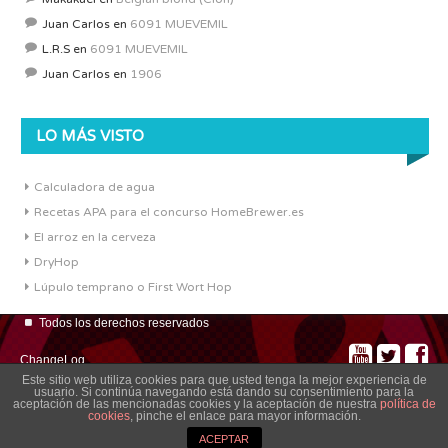
Juan Carlos
en
6091 MUEVEMIL
L.R.S
en
6091 MUEVEMIL
Juan Carlos
en
1906
LO MÁS VISTO
Calculadora de agua
Recetas APA para el concurso HomeBrewer.es
El arroz en la cerveza
DryHop
Lúpulo temprano o First Wort Hop
Todos los derechos reservados
ChangeLog
Este sitio web utiliza cookies para que usted tenga la mejor experiencia de
usuario. Si continúa navegando está dando su consentimiento para la
aceptación de las mencionadas cookies y la aceptación de nuestra
política de
cookies
, pinche el enlace para mayor información.
ACEPTAR