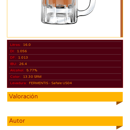
Litros:
16.0
DI:
1.056
DF:
1.013
IBU:
26.4
Alcohol:
5.77%
Color:
13.30 SRM
Levadura:
FERMENTIS - Safale US04
Valoración
Autor