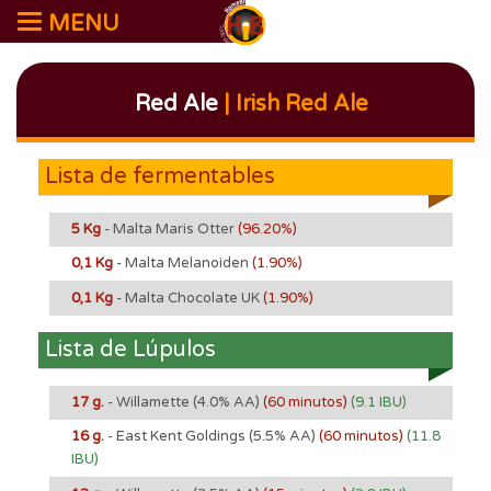
MENU
Red Ale
| Irish Red Ale
Lista de fermentables
5 Kg
- Malta Maris Otter
(96.20%)
0,1 Kg
- Malta Melanoiden
(1.90%)
0,1 Kg
- Malta Chocolate UK
(1.90%)
Lista de Lúpulos
17 g.
- Willamette
(4.0% AA)
(60 minutos)
(9.1 IBU)
16 g.
- East Kent Goldings
(5.5% AA)
(60 minutos)
(11.8
IBU)