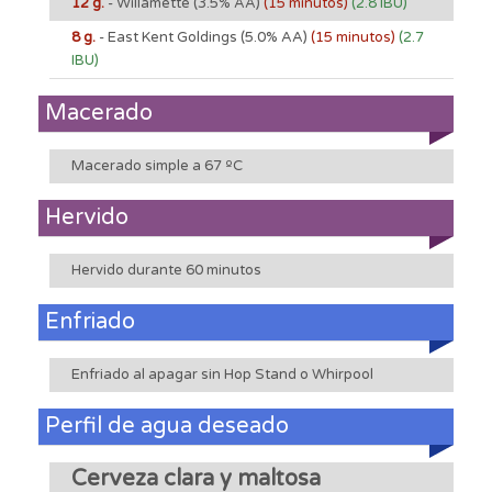
12 g.
- Willamette
(3.5% AA)
(15 minutos)
(2.8 IBU)
8 g.
- East Kent Goldings
(5.0% AA)
(15 minutos)
(2.7
IBU)
Macerado
Macerado simple a 67 ºC
Hervido
Hervido durante 60 minutos
Enfriado
Enfriado al apagar sin Hop Stand o Whirpool
Perfil de agua deseado
Cerveza clara y maltosa