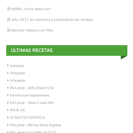
NEIPA, cómo debe ser?
Año 2017 en números y estadísticas de recetas
Berliner Weisse con Piña
ÚLTIMAS RECETAS
ipayaiza
Afayaiza
Afayaiza
Pa´Lante - APA (0alcV1.0)
Farmhouse experiment
Pa'Lante - West Coast IPA
IPA 8-26
5ª MOTOTURISTICA
Pa'Lante - Barley Wine Inglesa
Pa’Lante DoppelBock (2.0)