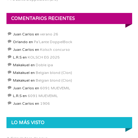
COMENTARIOS RECIENTES
Juan Carlos
en
verano 26
Orlando
en
Pa’Lante DoppelBock
Juan Carlos
en
Kolsch concurso
L.R.S
en
KOLSCH EG 2025
Makakuel
en
Doble ipa
Makakuel
en
Belgian blond (Clon)
Makakuel
en
Belgian blond (Clon)
Juan Carlos
en
6091 MUEVEMIL
L.R.S
en
6091 MUEVEMIL
Juan Carlos
en
1906
LO MÁS VISTO