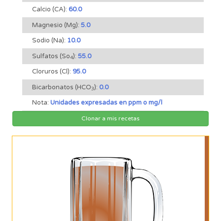
Calcio (CA):
60.0
Magnesio (Mg):
5.0
Sodio (Na):
10.0
Sulfatos (So
):
55.0
4
Cloruros (Cl):
95.0
Bicarbonatos (HCO
):
0.0
3
Nota:
Unidades expresadas en ppm o mg/l
Clonar a mis recetas