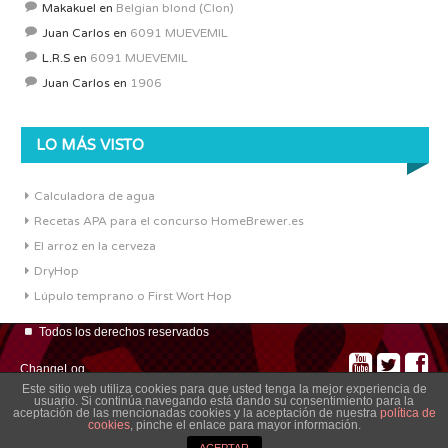
Makakuel
en
Belgian blond (Clon)
Juan Carlos
en
6091 MUEVEMIL
L.R.S
en
6091 MUEVEMIL
Juan Carlos
en
1906
LO MÁS VISTO
Calculadora de agua
Recetas APA para el concurso HomeBrewer.es
El arroz en la cerveza
DryHop
Lúpulo temprano o First Wort Hop
Todos los derechos reservados
ChangeLog
Este sitio web utiliza cookies para que usted tenga la mejor experiencia de
usuario. Si continúa navegando está dando su consentimiento para la
aceptación de las mencionadas cookies y la aceptación de nuestra
política de
cookies
, pinche el enlace para mayor información.