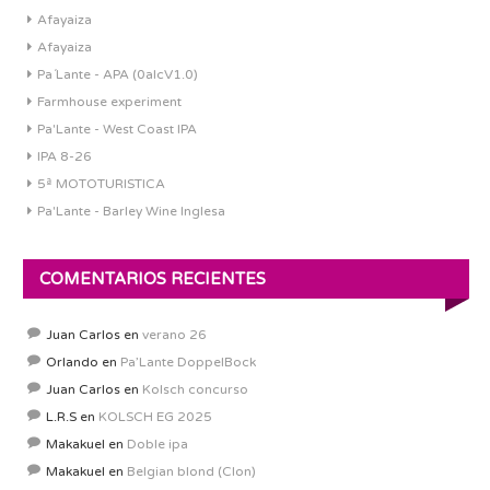
Afayaiza
Afayaiza
Pa´Lante - APA (0alcV1.0)
Farmhouse experiment
Pa'Lante - West Coast IPA
IPA 8-26
5ª MOTOTURISTICA
Pa'Lante - Barley Wine Inglesa
COMENTARIOS RECIENTES
Juan Carlos
en
verano 26
Orlando
en
Pa’Lante DoppelBock
Juan Carlos
en
Kolsch concurso
L.R.S
en
KOLSCH EG 2025
Makakuel
en
Doble ipa
Makakuel
en
Belgian blond (Clon)