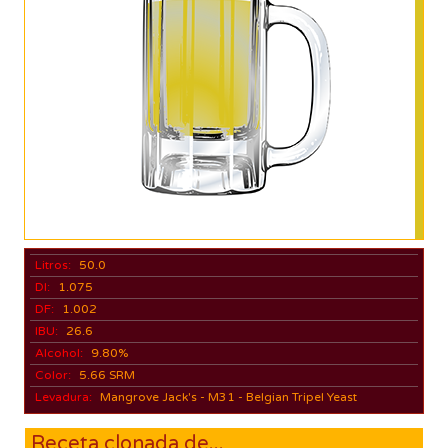
Litros:
50.0
DI:
1.075
DF:
1.002
IBU:
26.6
Alcohol:
9.80%
Color:
5.66 SRM
Levadura:
Mangrove Jack's - M31 - Belgian Tripel Yeast
Receta clonada de...