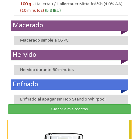
100 g.
- Hallertau / Hallertauer MittelfrÃ¼h
(4.0% AA)
(10 minutos)
(5.8 IBU)
Macerado
Macerado simple a 66 ºC
Hervido
Hervido durante 60 minutos
Enfriado
Enfriado al apagar sin Hop Stand o Whirpool
Clonar a mis recetas