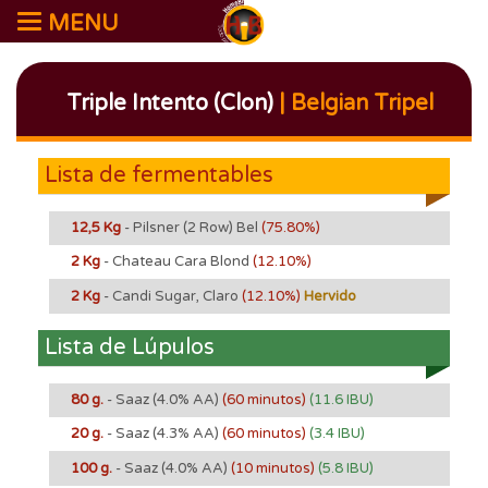
MENU
Triple Intento (Clon)
| Belgian Tripel
Lista de fermentables
12,5 Kg
- Pilsner (2 Row) Bel
(75.80%)
2 Kg
- Chateau Cara Blond
(12.10%)
2 Kg
- Candi Sugar, Claro
(12.10%)
Hervido
Lista de Lúpulos
80 g.
- Saaz
(4.0% AA)
(60 minutos)
(11.6 IBU)
20 g.
- Saaz
(4.3% AA)
(60 minutos)
(3.4 IBU)
100 g.
- Saaz
(4.0% AA)
(10 minutos)
(5.8 IBU)