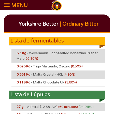
MENU
Yorkshire Better
| Ordinary Bitter
Lista de fermentables
6,3 Kg
- Weyermann Floor-Malted Bohemian Pilsner
Malt
(85.10%)
0,626 Kg
- Trigo Malteado, Oscuro
(8.50%)
0,361 Kg
- Malta Crystal - 40L
(4.90%)
0,119 Kg
- Malta Chocolate UK
(1.60%)
Lista de Lúpulos
27 g.
- Admiral
(12.5% AA)
(60 minutos)
(24.9 IBU)