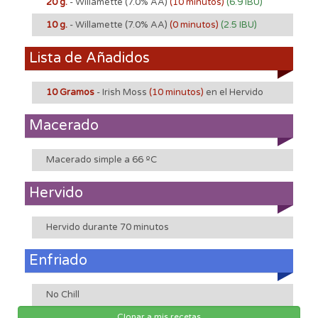
20 g.
- Willamette
(7.0% AA)
(10 minutos)
(6.9 IBU)
10 g.
- Willamette
(7.0% AA)
(0 minutos)
(2.5 IBU)
Lista de Añadidos
10 Gramos
- Irish Moss
(10 minutos)
en el Hervido
Macerado
Macerado simple a 66 ºC
Hervido
Hervido durante 70 minutos
Enfriado
No Chill
Clonar a mis recetas