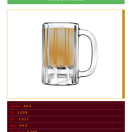
Litros:
40.0
DI:
1.039
DF:
1.011
IBU:
34.3
Alcohol:
3.76%