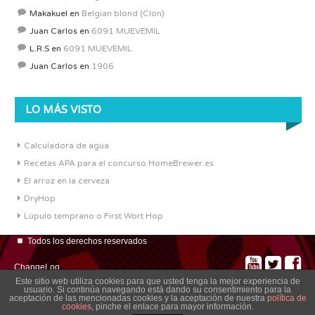
Makakuel
en
Belgian blond (Clon)
Juan Carlos
en
6091 MUEVEMIL
L.R.S
en
6091 MUEVEMIL
Juan Carlos
en
1906
LO MÁS VISTO
Calculadora de agua
Recetas APA para el concurso HomeBrewer.es
El arroz en la cerveza
DryHop
Lúpulo temprano o First Wort Hop
Todos los derechos reservados
ChangeLog
Este sitio web utiliza cookies para que usted tenga la mejor experiencia de
usuario. Si continúa navegando está dando su consentimiento para la
aceptación de las mencionadas cookies y la aceptación de nuestra
política de
cookies
, pinche el enlace para mayor información.