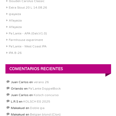
Gouden Carolus Classic
Extra Stout 20 L 14.08.26
ipayaiza
Afayaiza
Afayaiza
Pa´Lante - APA (0alcV1.0)
Farmhouse experiment
Pa'Lante - West Coast IPA
IPA 8-26
COMENTARIOS RECIENTES
Juan Carlos
en
verano 26
Orlando
en
Pa’Lante DoppelBock
Juan Carlos
en
Kolsch concurso
L.R.S
en
KOLSCH EG 2025
Makakuel
en
Doble ipa
Makakuel
en
Belgian blond (Clon)