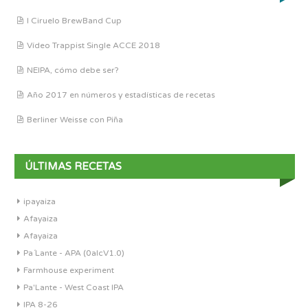
I Ciruelo BrewBand Cup
Vídeo Trappist Single ACCE 2018
NEIPA, cómo debe ser?
Año 2017 en números y estadísticas de recetas
Berliner Weisse con Piña
ÚLTIMAS RECETAS
ipayaiza
Afayaiza
Afayaiza
Pa´Lante - APA (0alcV1.0)
Farmhouse experiment
Pa'Lante - West Coast IPA
IPA 8-26