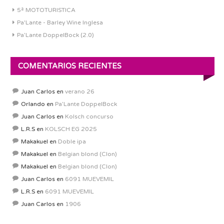
5ª MOTOTURISTICA
Pa'Lante - Barley Wine Inglesa
Pa’Lante DoppelBock (2.0)
COMENTARIOS RECIENTES
Juan Carlos
en
verano 26
Orlando
en
Pa’Lante DoppelBock
Juan Carlos
en
Kolsch concurso
L.R.S
en
KOLSCH EG 2025
Makakuel
en
Doble ipa
Makakuel
en
Belgian blond (Clon)
Makakuel
en
Belgian blond (Clon)
Juan Carlos
en
6091 MUEVEMIL
L.R.S
en
6091 MUEVEMIL
Juan Carlos
en
1906