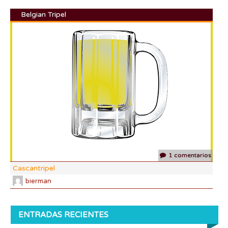
Belgian Tripel
DI:
DF:
IBU
AB
CO
1 comentarios
Cascantripel
bierman
ENTRADAS RECIENTES