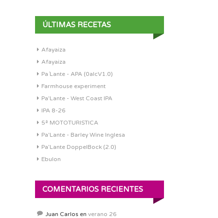
ÚLTIMAS RECETAS
Afayaiza
Afayaiza
Pa´Lante - APA (0alcV1.0)
Farmhouse experiment
Pa'Lante - West Coast IPA
IPA 8-26
5ª MOTOTURISTICA
Pa'Lante - Barley Wine Inglesa
Pa’Lante DoppelBock (2.0)
Ebulon
COMENTARIOS RECIENTES
Juan Carlos
en
verano 26