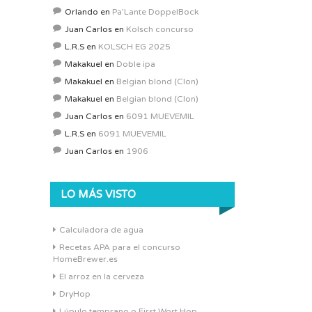
Orlando
en
Pa’Lante DoppelBock
Juan Carlos
en
Kolsch concurso
L.R.S
en
KOLSCH EG 2025
Makakuel
en
Doble ipa
Makakuel
en
Belgian blond (Clon)
Makakuel
en
Belgian blond (Clon)
Juan Carlos
en
6091 MUEVEMIL
L.R.S
en
6091 MUEVEMIL
Juan Carlos
en
1906
LO MÁS VISTO
Calculadora de agua
Recetas APA para el concurso
HomeBrewer.es
El arroz en la cerveza
DryHop
Lúpulo temprano o First Wort Hop