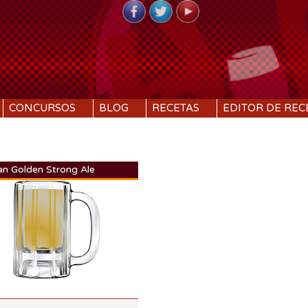
CONCURSOS
BLOG
RECETAS
EDITOR DE REC
an Golden Strong Ale
DI:
1.068
DF:
1.017
IBU:
12
%
ABV:
6.85%
.02 SRM
COLOR:
7.42 SRM