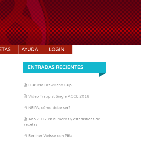
ETAS
AYUDA
LOGIN
ENTRADAS RECIENTES
I Ciruelo BrewBand Cup
Vídeo Trappist Single ACCE 2018
NEIPA, cómo debe ser?
Año 2017 en números y estadísticas de
recetas
Berliner Weisse con Piña