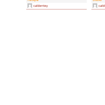
caldentey
cald