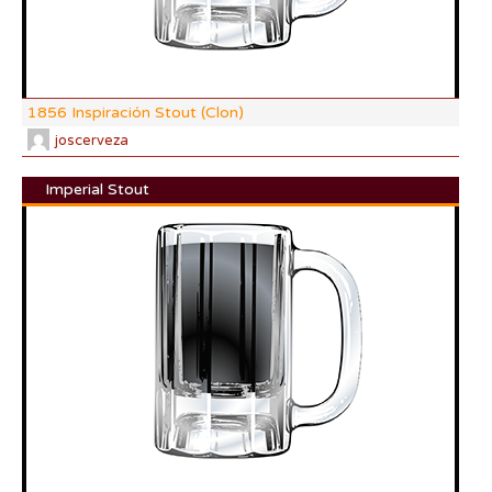
1856 Inspiración Stout (Clon)
joscerveza
Imperial Stout
DI:
DF:
IBU
AB
CO