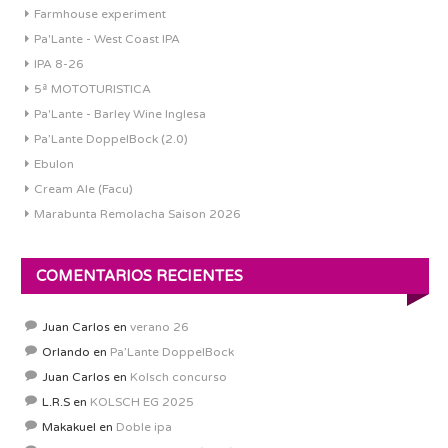
Farmhouse experiment
Pa'Lante - West Coast IPA
IPA 8-26
5ª MOTOTURISTICA
Pa'Lante - Barley Wine Inglesa
Pa’Lante DoppelBock (2.0)
Ebulon
Cream Ale (Facu)
Marabunta Remolacha Saison 2026
COMENTARIOS RECIENTES
Juan Carlos
en
verano 26
Orlando
en
Pa’Lante DoppelBock
Juan Carlos
en
Kolsch concurso
L.R.S
en
KOLSCH EG 2025
Makakuel
en
Doble ipa