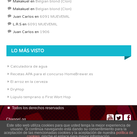
Makakuel
en
Belgian blond (Clon)
Makakuel
en
Belgian blond (Clon)
Juan Carlos
en
6091 MUEVEMIL
L.R.S
en
6091 MUEVEMIL
Juan Carlos
en
1906
LO MÁS VISTO
Calculadora de agua
Recetas APA para el concurso HomeBrewer.es
El arroz en la cerveza
DryHop
Lúpulo temprano o First Wort Hop
Todos los derechos reservados
ChangeLog
Este sitio web utiliza cookies para que usted tenga la mejor experiencia de
usuario. Si continúa navegando está dando su consentimiento para la
aceptación de las mencionadas cookies y la aceptación de nuestra
política de
cookies
, pinche el enlace para mayor información.