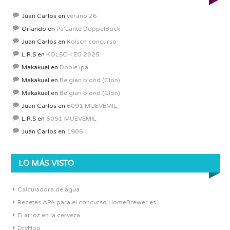
Juan Carlos
en
verano 26
Orlando
en
Pa’Lante DoppelBock
Juan Carlos
en
Kolsch concurso
L.R.S
en
KOLSCH EG 2025
Makakuel
en
Doble ipa
Makakuel
en
Belgian blond (Clon)
Makakuel
en
Belgian blond (Clon)
Juan Carlos
en
6091 MUEVEMIL
L.R.S
en
6091 MUEVEMIL
Juan Carlos
en
1906
LO MÁS VISTO
Calculadora de agua
Recetas APA para el concurso HomeBrewer.es
El arroz en la cerveza
DryHop