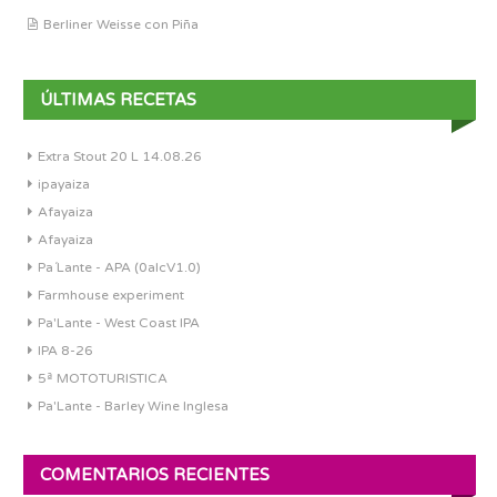
Berliner Weisse con Piña
ÚLTIMAS RECETAS
Extra Stout 20 L 14.08.26
ipayaiza
Afayaiza
Afayaiza
Pa´Lante - APA (0alcV1.0)
Farmhouse experiment
Pa'Lante - West Coast IPA
IPA 8-26
5ª MOTOTURISTICA
Pa'Lante - Barley Wine Inglesa
COMENTARIOS RECIENTES