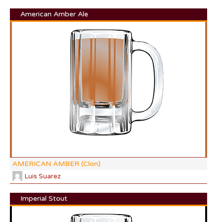
American Amber Ale
DI:
DF:
IBU
AB
CO
AMERICAN AMBER (Clon)
Luis Suarez
Imperial Stout
DI: