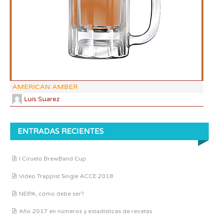
CO
AMERICAN AMBER
Luis Suarez
ENTRADAS RECIENTES
I Ciruelo BrewBand Cup
Vídeo Trappist Single ACCE 2018
NEIPA, cómo debe ser?
Año 2017 en números y estadísticas de recetas