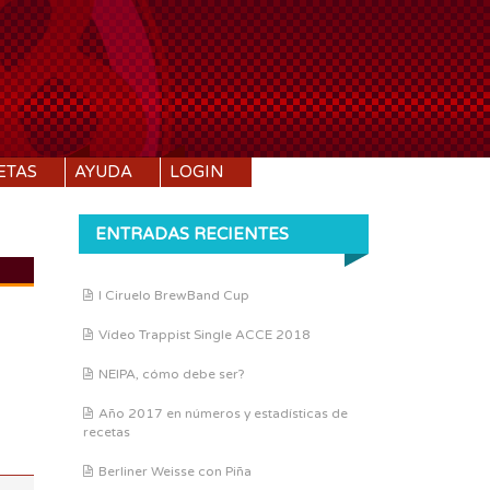
ETAS
AYUDA
LOGIN
ENTRADAS RECIENTES
I Ciruelo BrewBand Cup
DI:
1.077
Vídeo Trappist Single ACCE 2018
DF:
1.018
IBU:
14.2
NEIPA, cómo debe ser?
ABV:
7.92%
Año 2017 en números y estadísticas de
recetas
COLOR:
12.07 SRM
Berliner Weisse con Piña