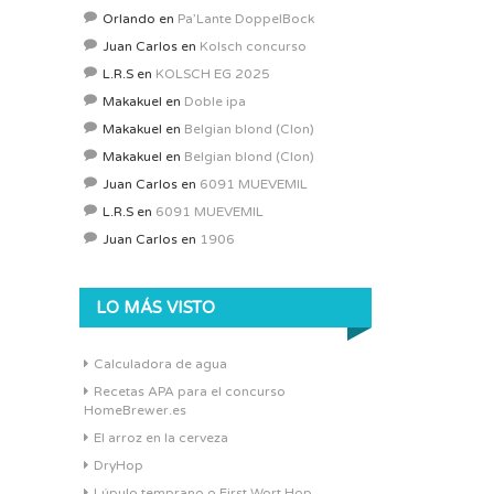
Orlando
en
Pa’Lante DoppelBock
Juan Carlos
en
Kolsch concurso
L.R.S
en
KOLSCH EG 2025
Makakuel
en
Doble ipa
Makakuel
en
Belgian blond (Clon)
Makakuel
en
Belgian blond (Clon)
Juan Carlos
en
6091 MUEVEMIL
L.R.S
en
6091 MUEVEMIL
Juan Carlos
en
1906
LO MÁS VISTO
Calculadora de agua
Recetas APA para el concurso
HomeBrewer.es
El arroz en la cerveza
DryHop
Lúpulo temprano o First Wort Hop