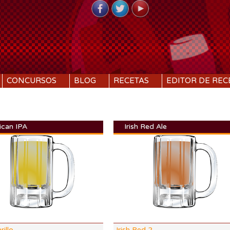
CONCURSOS
BLOG
RECETAS
EDITOR DE REC
ican IPA
Irish Red Ale
DI:
1.056
DF:
1.009
IBU:
40.8
%
ABV:
6.31%
38 SRM
COLOR:
6.17 SRM
illo
Irish Red 2