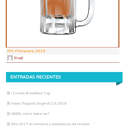
CO
IPA Primavera 2019
Prwll
ENTRADAS RECIENTES
I Ciruelo BrewBand Cup
Vídeo Trappist Single ACCE 2018
NEIPA, cómo debe ser?
Año 2017 en números y estadísticas de recetas