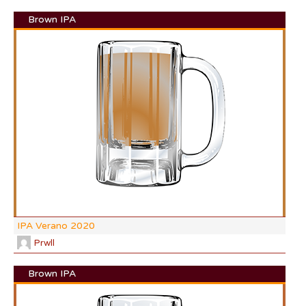
Brown IPA
DI:
DF:
IBU
AB
CO
IPA Verano 2020
Prwll
Brown IPA
DI: