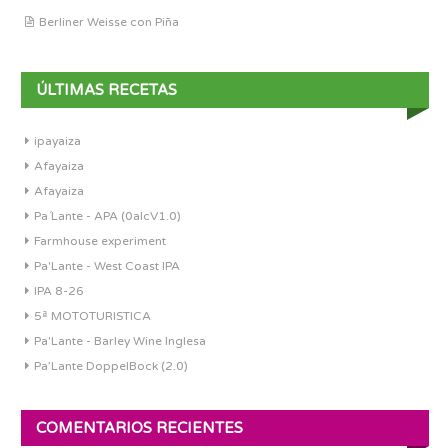
Berliner Weisse con Piña
ÚLTIMAS RECETAS
ipayaiza
Afayaiza
Afayaiza
Pa´Lante - APA (0alcV1.0)
Farmhouse experiment
Pa'Lante - West Coast IPA
IPA 8-26
5ª MOTOTURISTICA
Pa'Lante - Barley Wine Inglesa
Pa’Lante DoppelBock (2.0)
COMENTARIOS RECIENTES