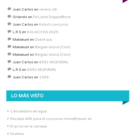
Juan Carlos
en
verano 26
Orlando
en
Pa’Lante DoppelBock
Juan Carlos
en
Kolsch concurso
L.R.S
en
KOLSCH EG 2025
Makakuel
en
Doble ipa
Makakuel
en
Belgian blond (Clon)
Makakuel
en
Belgian blond (Clon)
Juan Carlos
en
6091 MUEVEMIL
L.R.S
en
6091 MUEVEMIL
Juan Carlos
en
1906
LO MÁS VISTO
Calculadora de agua
Recetas APA para el concurso HomeBrewer.es
El arroz en la cerveza
DryHop