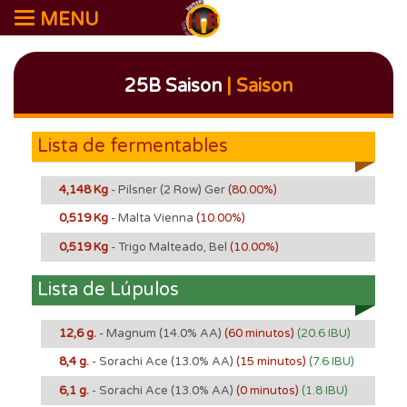
MENU
25B Saison
| Saison
Lista de fermentables
4,148 Kg
- Pilsner (2 Row) Ger
(80.00%)
0,519 Kg
- Malta Vienna
(10.00%)
0,519 Kg
- Trigo Malteado, Bel
(10.00%)
Lista de Lúpulos
12,6 g.
- Magnum
(14.0% AA)
(60 minutos)
(20.6 IBU)
8,4 g.
- Sorachi Ace
(13.0% AA)
(15 minutos)
(7.6 IBU)
6,1 g.
- Sorachi Ace
(13.0% AA)
(0 minutos)
(1.8 IBU)