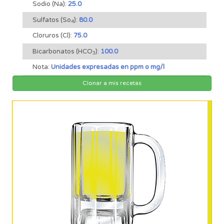
Sodio (Na):
25.0
Sulfatos (So
):
80.0
4
Cloruros (Cl):
75.0
Bicarbonatos (HCO
):
100.0
3
Nota:
Unidades expresadas en ppm o mg/l
Clonar a mis recetas