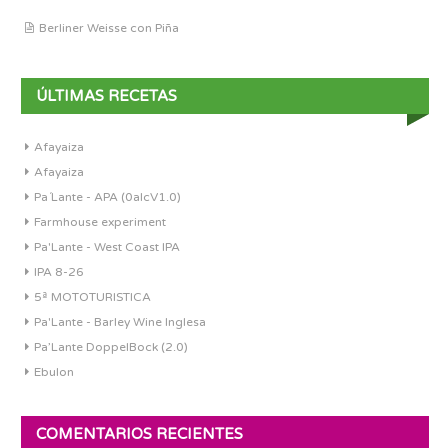
Berliner Weisse con Piña
ÚLTIMAS RECETAS
Afayaiza
Afayaiza
Pa´Lante - APA (0alcV1.0)
Farmhouse experiment
Pa'Lante - West Coast IPA
IPA 8-26
5ª MOTOTURISTICA
Pa'Lante - Barley Wine Inglesa
Pa’Lante DoppelBock (2.0)
Ebulon
COMENTARIOS RECIENTES