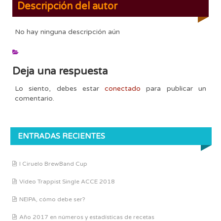
Descripción del autor
No hay ninguna descripción aún
Deja una respuesta
Lo siento, debes estar
conectado
para publicar un
comentario.
ENTRADAS RECIENTES
I Ciruelo BrewBand Cup
Vídeo Trappist Single ACCE 2018
NEIPA, cómo debe ser?
Año 2017 en números y estadísticas de recetas