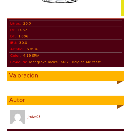
Litros:
20.0
DI:
1.057
DF:
1.006
IBU:
30.0
Alcohol:
6.85%
Color:
4.19 SRM
Levadura:
Mangrove Jack's - M27 - Belgian Ale Yeast
Valoración
Autor
jruizr03