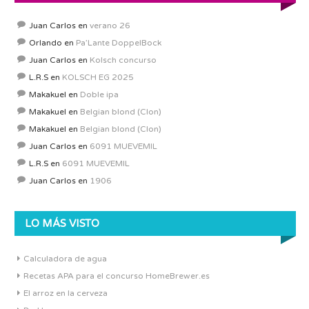
Juan Carlos
en
verano 26
Orlando
en
Pa’Lante DoppelBock
Juan Carlos
en
Kolsch concurso
L.R.S
en
KOLSCH EG 2025
Makakuel
en
Doble ipa
Makakuel
en
Belgian blond (Clon)
Makakuel
en
Belgian blond (Clon)
Juan Carlos
en
6091 MUEVEMIL
L.R.S
en
6091 MUEVEMIL
Juan Carlos
en
1906
LO MÁS VISTO
Calculadora de agua
Recetas APA para el concurso HomeBrewer.es
El arroz en la cerveza