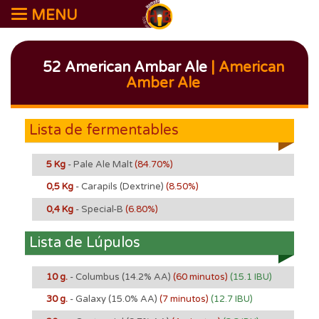
MENU
52 American Ambar Ale
| American
Amber Ale
Lista de fermentables
5 Kg
- Pale Ale Malt
(84.70%)
0,5 Kg
- Carapils (Dextrine)
(8.50%)
0,4 Kg
- Special-B
(6.80%)
Lista de Lúpulos
10 g.
- Columbus
(14.2% AA)
(60 minutos)
(15.1 IBU)
30 g.
- Galaxy
(15.0% AA)
(7 minutos)
(12.7 IBU)