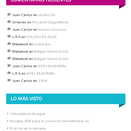
COMENTARIOS RECIENTES
Juan Carlos
en
verano 26
Orlando
en
Pa’Lante DoppelBock
Juan Carlos
en
Kolsch concurso
L.R.S
en
KOLSCH EG 2025
Makakuel
en
Doble ipa
Makakuel
en
Belgian blond (Clon)
Makakuel
en
Belgian blond (Clon)
Juan Carlos
en
6091 MUEVEMIL
L.R.S
en
6091 MUEVEMIL
Juan Carlos
en
1906
LO MÁS VISTO
Calculadora de agua
Recetas APA para el concurso HomeBrewer.es
El arroz en la cerveza