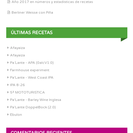
Año 2017 en números y estadísticas de recetas
Berliner Weisse con Piña
ÚLTIMAS RECETAS
Afayaiza
Afayaiza
Pa´Lante - APA (0alcV1.0)
Farmhouse experiment
Pa'Lante - West Coast IPA
IPA 8-26
5ª MOTOTURISTICA
Pa'Lante - Barley Wine Inglesa
Pa’Lante DoppelBock (2.0)
Ebulon