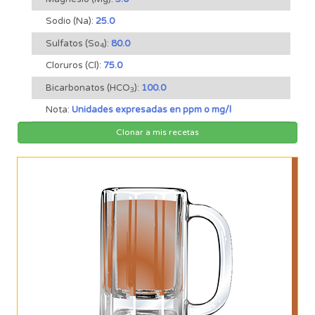
Sodio (Na):
25.0
Sulfatos (So
):
80.0
4
Cloruros (Cl):
75.0
Bicarbonatos (HCO
):
100.0
3
Nota:
Unidades expresadas en ppm o mg/l
Clonar a mis recetas