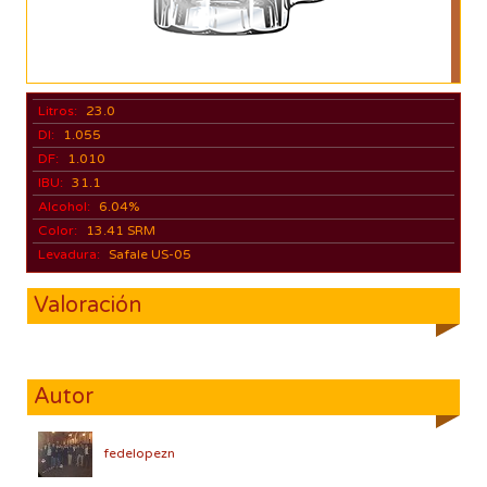
Litros:
23.0
DI:
1.055
DF:
1.010
IBU:
31.1
Alcohol:
6.04%
Color:
13.41 SRM
Levadura:
Safale US-05
Valoración
Autor
fedelopezn