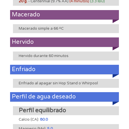
20 g.
- Centennial
(9.7% AA)
(4 minutos)
(3.3 IBU)
Macerado
Macerado simple a 66 ºC
Hervido
Hervido durante 60 minutos
Enfriado
Enfriado al apagar sin Hop Stand o Whirpool
Perfil de agua deseado
Perfil equilibrado
Calcio (CA):
80.0
Magnesio (Mg):
5.0