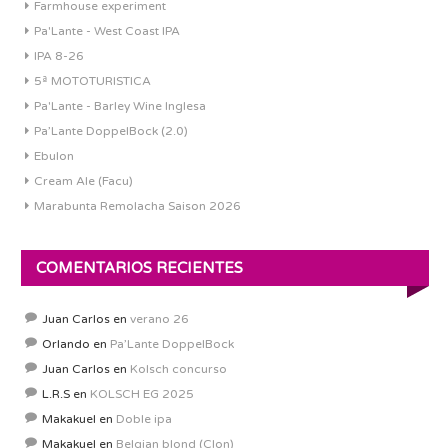
Farmhouse experiment
Pa'Lante - West Coast IPA
IPA 8-26
5ª MOTOTURISTICA
Pa'Lante - Barley Wine Inglesa
Pa’Lante DoppelBock (2.0)
Ebulon
Cream Ale (Facu)
Marabunta Remolacha Saison 2026
COMENTARIOS RECIENTES
Juan Carlos
en
verano 26
Orlando
en
Pa’Lante DoppelBock
Juan Carlos
en
Kolsch concurso
L.R.S
en
KOLSCH EG 2025
Makakuel
en
Doble ipa
Makakuel
en
Belgian blond (Clon)