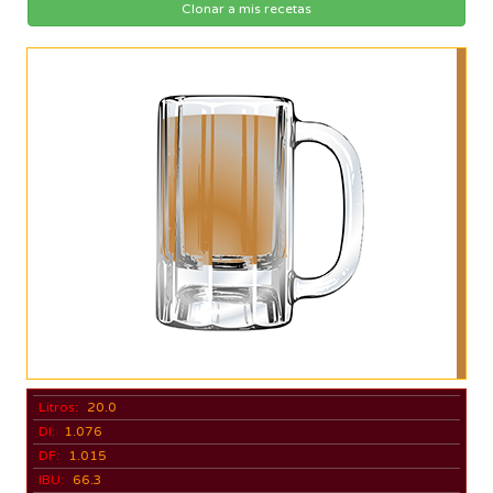
Clonar a mis recetas
Litros:
20.0
DI:
1.076
DF:
1.015
IBU:
66.3