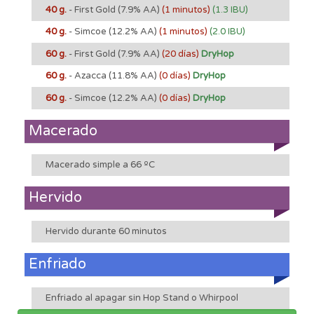
40 g.
- First Gold
(7.9% AA)
(1 minutos)
(1.3 IBU)
40 g.
- Simcoe
(12.2% AA)
(1 minutos)
(2.0 IBU)
60 g.
- First Gold
(7.9% AA)
(20 días)
DryHop
60 g.
- Azacca
(11.8% AA)
(0 días)
DryHop
60 g.
- Simcoe
(12.2% AA)
(0 días)
DryHop
Macerado
Macerado simple a 66 ºC
Hervido
Hervido durante 60 minutos
Enfriado
Enfriado al apagar sin Hop Stand o Whirpool