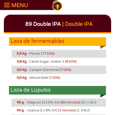
MENU
89 Double IPA
| Double IPA
Lista de fermentables
5,5 Kg
- Pilsner
(77.50%)
0,6 Kg
- Candi Sugar, Amber 2
(8.50%)
0,5 Kg
- Carapils (Dextrine)
(7.00%)
0,5 Kg
- Wheat Malt
(7.00%)
Lista de Lúpulos
45 g.
- Magnum
(13.5% AA)
(60 minutos)
(61.1 IBU)
40 g.
- Azacca
(11.8% AA)
(1 minutos)
(1.9 IBU)