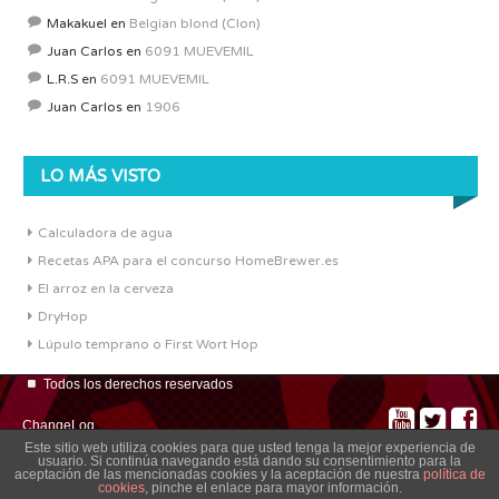
Makakuel
en
Belgian blond (Clon)
Juan Carlos
en
6091 MUEVEMIL
L.R.S
en
6091 MUEVEMIL
Juan Carlos
en
1906
LO MÁS VISTO
Calculadora de agua
Recetas APA para el concurso HomeBrewer.es
El arroz en la cerveza
DryHop
Lúpulo temprano o First Wort Hop
Todos los derechos reservados
ChangeLog
Este sitio web utiliza cookies para que usted tenga la mejor experiencia de
usuario. Si continúa navegando está dando su consentimiento para la
aceptación de las mencionadas cookies y la aceptación de nuestra
política de
cookies
, pinche el enlace para mayor información.