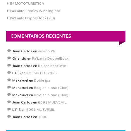
5ª MOTOTURISTICA
Pa'Lante - Barley Wine Inglesa
Pa’Lante DoppelBock (2.0)
COMENTARIOS RECIENTES
Juan Carlos
en
verano 26
Orlando
en
Pa’Lante DoppelBock
Juan Carlos
en
Kolsch concurso
L.R.S
en
KOLSCH EG 2025
Makakuel
en
Doble ipa
Makakuel
en
Belgian blond (Clon)
Makakuel
en
Belgian blond (Clon)
Juan Carlos
en
6091 MUEVEMIL
L.R.S
en
6091 MUEVEMIL
Juan Carlos
en
1906