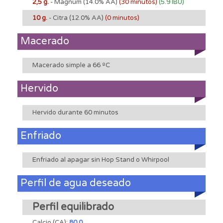
2,5 g.
- Magnum
(14.0% AA)
(30 minutos)
(5.9 IBU)
10 g.
- Citra
(12.0% AA)
(0 minutos)
Macerado
Macerado simple a 66 ºC
Hervido
Hervido durante 60 minutos
Enfriado
Enfriado al apagar sin Hop Stand o Whirpool
Perfil de agua deseado
Perfil equilibrado
Calcio (CA):
80.0