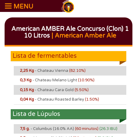
MENU
American AMBER Ale Concurso (Clon) 1
10 Litros
| American Amber Ale
Lista de fermentables
2,25 Kg
- Chateau Vienna
(82.10%)
0,3 Kg
- Chateau Melano Light
(10.90%)
0,15 Kg
- Chateau Cara Gold
(5.50%)
0,04 Kg
- Chateau Roasted Barley
(1.50%)
Lista de Lúpulos
7,5 g.
- Columbus
(16.0% AA)
(60 minutos)
(26.3 IBU)