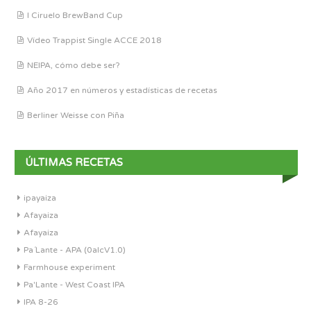
I Ciruelo BrewBand Cup
Vídeo Trappist Single ACCE 2018
NEIPA, cómo debe ser?
Año 2017 en números y estadísticas de recetas
Berliner Weisse con Piña
ÚLTIMAS RECETAS
ipayaiza
Afayaiza
Afayaiza
Pa´Lante - APA (0alcV1.0)
Farmhouse experiment
Pa'Lante - West Coast IPA
IPA 8-26