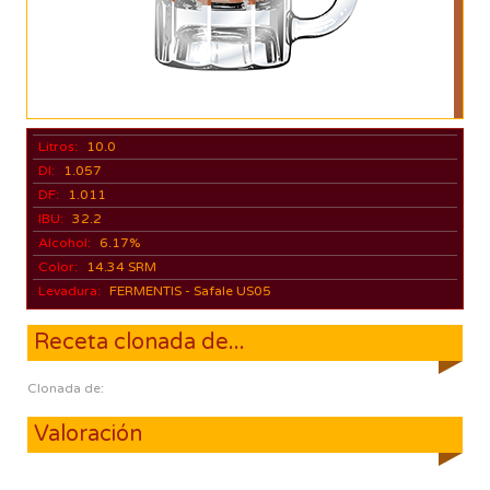
Litros:
10.0
DI:
1.057
DF:
1.011
IBU:
32.2
Alcohol:
6.17%
Color:
14.34 SRM
Levadura:
FERMENTIS - Safale US05
Receta clonada de...
Clonada de:
Valoración