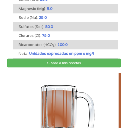
Magnesio (Mg):
5.0
Sodio (Na):
25.0
Sulfatos (So
):
80.0
4
Cloruros (Cl):
75.0
Bicarbonatos (HCO
):
100.0
3
Nota:
Unidades expresadas en ppm o mg/l
Clonar a mis recetas